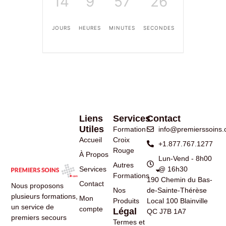
14
9
57
26
JOURS
HEURES
MINUTES
SECONDES
Liens
Services
Contact
Utiles
Formation
info@premierssoins
Accueil
Croix
+1.877.767.1277
Rouge
À Propos
Lun-Vend - 8h00
Autres
Services
@ 16h30
Formations
190 Chemin du Bas-
Contact
Nous proposons
Nos
de-Sainte-Thérèse
plusieurs formations,
Mon
Produits
Local 100 Blainville
un service de
compte
Légal
QC J7B 1A7
premiers secours
Termes et