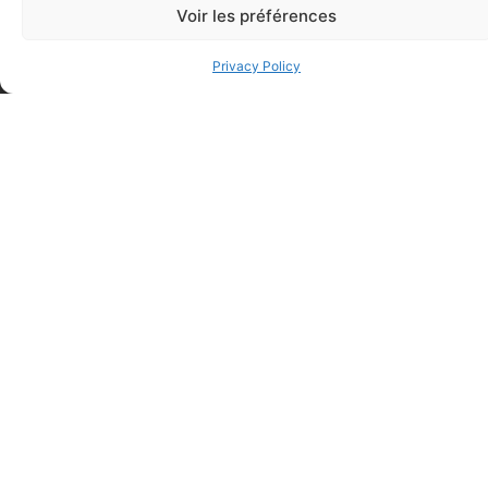
Elastoplast –
Voir les préférences
Waterproof Plastic
Adhesive Bandages
Privacy Policy
(3/4 inch x 3 inch –
Fabric Adhesive
100 units per pack)
Bandage (Patch – 1.5
inches x 1.5 inches –
$
10.75
50 units per pack)
$
10.05
Add to cart
Add to cart