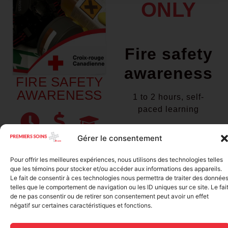
ONLY
Fire safety
awareness
FIRE SAFETY
AWARENESS
1 to 2 hours, self-
paced learning
DISREGARD THE
Gérer le consentement
DATE SHOWN
1 to 2
$24.85
Certificate
hours
of
Pour offrir les meilleures expériences, nous utilisons des technologies telles
YOU CAN DO IT AT
online
achievement
que les témoins pour stocker et/ou accéder aux informations des appareils.
ANY TIME
Le fait de consentir à ces technologies nous permettra de traiter des donnée
telles que le comportement de navigation ou les ID uniques sur ce site. Le fai
DESCRIPTION
ONLINE
de ne pas consentir ou de retirer son consentement peut avoir un effet
REGISTRATION
négatif sur certaines caractéristiques et fonctions.
TARGET AUDIENCE