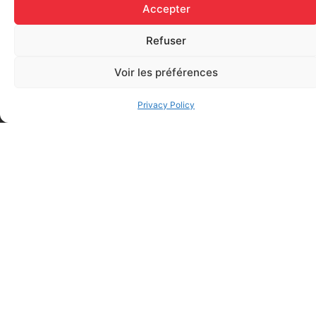
Accepter
Presentation of fire
Refuser
safety principles
and practices
DECEMBER
Voir les préférences
appropriate to the
2026
workplace.
Privacy Policy
Dec 31 2026
FIRE SAFETY
AWARENESS
ONLINE
BOOK EVENT