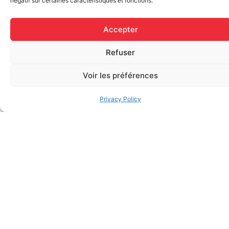
négatif sur certaines caractéristiques et fonctions.
Accepter
Refuser
Voir les préférences
Privacy Policy
Useful
Services
Contact
Links
Red Cross
info@premierssoins
Welcome
Training
+1.877.767.1277
About Us
Other
Mon-Fri - 8h00
Training
Services
@ 16h30
Our
190 Chemin du Bas-
Contact
We offer a range of
Products
de-Sainte-Thérèse