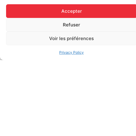
Accepter
Refuser
Voir les préférences
Privacy Policy
Useful
Services
Contact
Links
Red Cross
info@premierssoins
Welcome
Training
+1.877.767.1277
About Us
Other
Mon-Fri - 8h00
Training
Services
@ 16h30
Our
190 Chemin du Bas-
Contact
We offer a range of
Products
de-Sainte-Thérèse
training courses, a
My
Legal
Local 100 Blainville
first-aid service for
account
Terms and
QC J7B 1A7