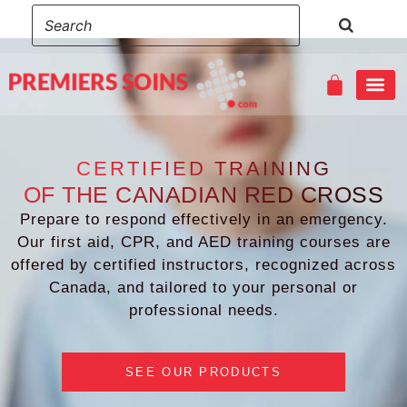
EMERGENCY FIRST AID – CHILD CARE & CPR/AED RED CROSS
WILDLIFE AND REMOTE FIRST AID & CPR/AED RED CROSS
CERTIFIED TRAINING
OF THE CANADIAN RED CROSS
Prepare to respond effectively in an emergency.
Our first aid, CPR, and AED training courses are
offered by certified instructors, recognized across
Canada, and tailored to your personal or
professional needs.
SEE OUR PRODUCTS