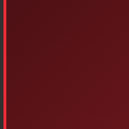
3M Transpore Clear Bandage
Elastic
Tape (2 Inches Each)
$
0.14
$
5.27
Add to cart
Add to cart