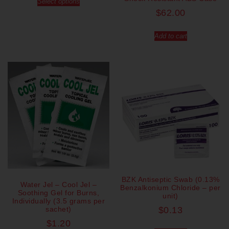
Select options
$
62.00
Add to cart
BZK Antiseptic Swab (0.13%
Water Jel – Cool Jel –
Benzalkonium Chloride – per
Soothing Gel for Burns,
unit)
Individually (3.5 grams per
sachet)
$
0.13
$
1.20