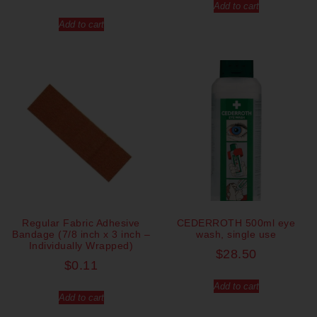
Add to cart
Add to cart
Regular Fabric Adhesive
CEDERROTH 500ml eye
Bandage (7/8 inch x 3 inch –
wash, single use
Individually Wrapped)
$
28.50
$
0.11
Add to cart
Add to cart