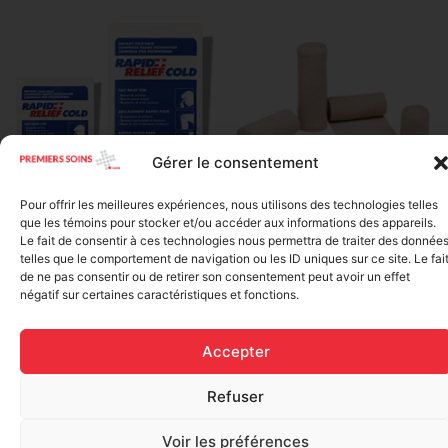
Gérer le consentement
Pour offrir les meilleures expériences, nous utilisons des technologies telles
Elastic bandage (3 inches
que les témoins pour stocker et/ou accéder aux informations des appareils.
Rapid Relief – Instant Cold
wide)
Le fait de consentir à ces technologies nous permettra de traiter des donnée
Pack (10.2 x 15.2 cm) small
$
1.20
ice
telles que le comportement de navigation ou les ID uniques sur ce site. Le fai
de ne pas consentir ou de retirer son consentement peut avoir un effet
$
1.48
négatif sur certaines caractéristiques et fonctions.
Add to cart
Add to cart
Accepter
Refuser
Voir les préférences