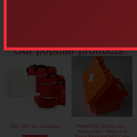
Sani-Hands Hydroalcoholic
St. John Ambulance Bilingual
Hand Wipes, 100/Box
Pocket Guide
$
14.95
$
3.25
Add to cart
Add to cart
Our popular products
2021 SST Kit -complete-
PREMIERS SOINS.com –
Nautical Kit – Water and
Shock Resistant ABS Case