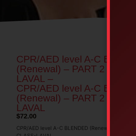
CPR/AED level A-C BLEN
(Renewal) – PART 2 – IN 
LAVAL –
CPR/AED level A-C BLEN
(Renewal) – PART 2 – IN 
LAVAL
$
72.00
CPR/AED level A-C BLENDED (Renewal) – PART 2
CLASS-LAVAL