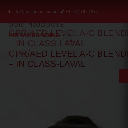
info@premierssoins.com
+1.877.767.1277
OUR PRODUCTS
CPR/AED LEVEL A-C BLEND
– IN CLASS-LAVAL –
CPR/AED LEVEL A-C BLEND
– IN CLASS-LAVAL