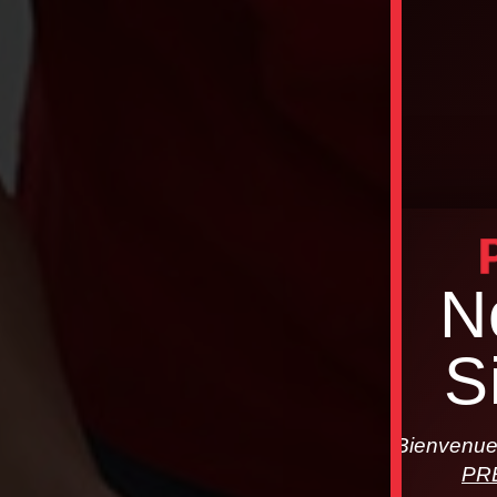
N
S
Bienvenue 
PR