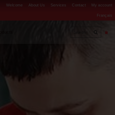
Welcome
About Us
Services
Contact
My account
Français
oducts