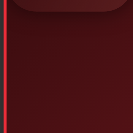
CPR Prompt Baby Manikin with Limbs
$
149.39
SKU: 6PS-480
Baby mannequin with limbs
Infant CPR Training Manikin with 10 Face Masks/Chest
Bags
Product Description
Professional training manikin designed for teaching
CPR and lifesaving skills
Economical, lightweight and portable
Features :
– Visible chest rise during head tilt/chin lift maneuver
– Realistic landmarks (rib cage, thoracic notch, navel
and carotid arteries)
– Visible landmarks of the nipple and shoulder blades
– Audible clicks indicating correct hand positioning and
compression depth
– Easy to change chest bags