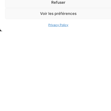
Refuser
Elastic bandage (3 inches
Rapid Relief – Instant Cold
wide)
Voir les préférences
Pack (10.2 x 15.2 cm) small
$
1.20
ice
$
1.48
Privacy Policy
Add to cart
Add to cart
FAQ
Frequently asked questions