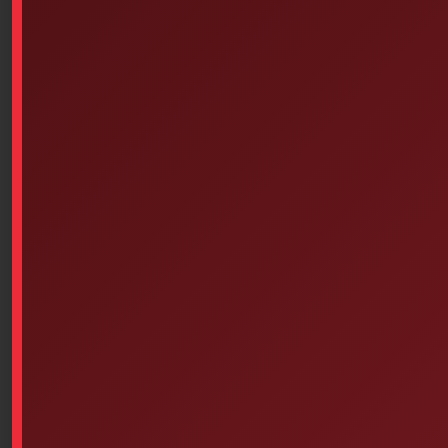
Similar products
Q-Tips Cotton Swab Pack Of
Elastic
400
$
0.14
$
11.20
Add to cart
Add to cart