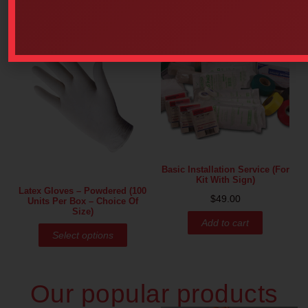
Basic Installation Service (for
Kit With Sign)
Latex Gloves – Powdered (100
$
49.00
Units Per Box – Choice Of
Size)
Add to cart
Select options
Our popular products