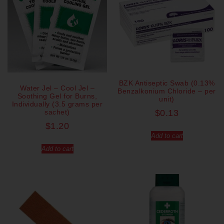
BZK Antiseptic Swab (0.13%
Water Jel – Cool Jel –
Benzalkonium Chloride – per
Soothing Gel for Burns,
unit)
Individually (3.5 grams per
sachet)
$
0.13
$
1.20
Add to cart
Add to cart