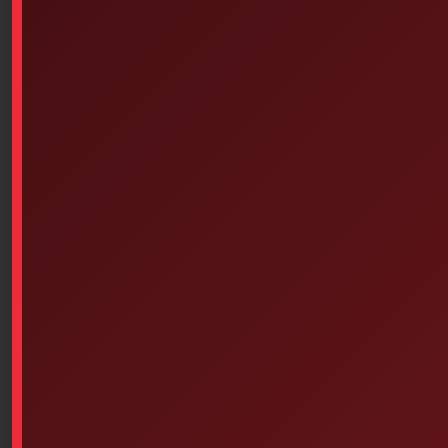
– Durable Duracoat finish for easy cleaning
– Patented hygienic system
No internal cleaning required
Designed to meet the American Heart Association’s
criteria for desirable mannequin characteristics
Effective aid for practicing the Heimlich maneuver
Replacement chest bags or combination face mask and
chest bags available
Available on backorder
Add To Cart