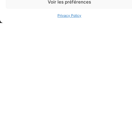
Voir les préférences
Privacy Policy
FAQ
Frequently asked questions
Why Don't They Ask For My Date Of Birth When I
Register For A Course?
When Will I Be Able To Access My Theoretical Training
Online?