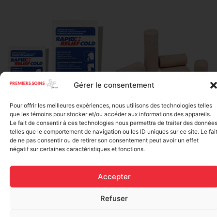
Gérer le consentement
Pour offrir les meilleures expériences, nous utilisons des technologies telles
Elastic bandage (3 inches
que les témoins pour stocker et/ou accéder aux informations des appareils.
Rapid Relief – Instant Cold
wide)
Le fait de consentir à ces technologies nous permettra de traiter des donnée
Pack (10.2 x 15.2 cm) small
$
1.20
telles que le comportement de navigation ou les ID uniques sur ce site. Le fai
ice
de ne pas consentir ou de retirer son consentement peut avoir un effet
$
1.48
négatif sur certaines caractéristiques et fonctions.
Add to cart
Add to cart
Accepter
Refuser