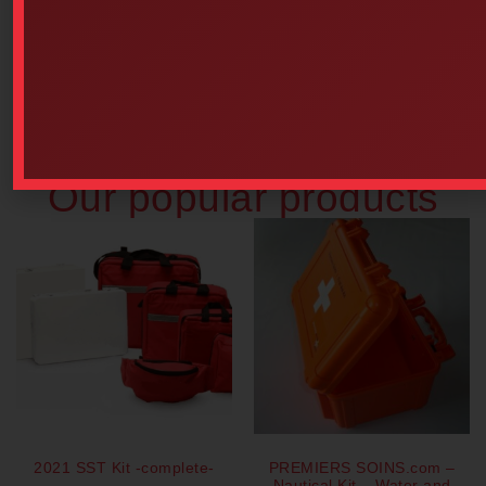
Philips HeartStart FRx SMART
St. John Ambulance Bilingual
II Electrodes For Adults
Pocket Guide
$
116.27
$
3.25
Add to cart
Add to cart
Our popular products
2021 SST Kit -complete-
PREMIERS SOINS.com –
Nautical Kit – Water and