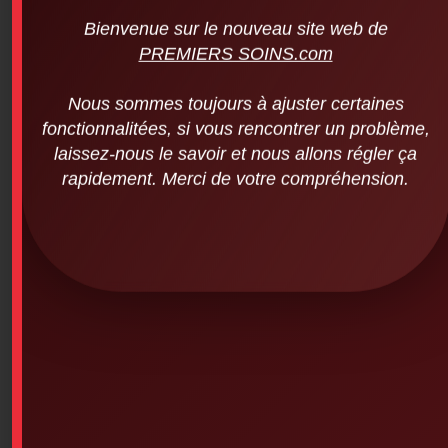
PREMIERS SOINS.com
Nous sommes toujours à ajuster certaines
fonctionnalitées, si vous rencontrer un problème,
laissez-nous le savoir et nous allons régler ça
rapidement. Merci de votre compréhension.
Electrodes for Philips Heartstart Onsite
Training AED (child)
$
95.95
SKU: 6PS-637
Electrodes for Philips Heartstart Onsite Training AED
– Child
Available on backorder