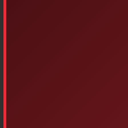
Traverse Rescue Cirque I –
Sani-Hands Hydroalcoholic
Belt First Aid Kit
Hand Wipes, 100/Box
$
14.95
Select options
Add to cart