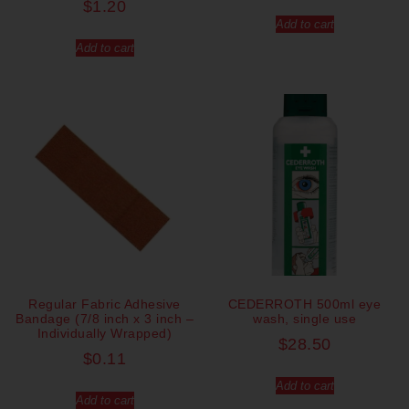
$
1.20
Add to cart
Add to cart
Regular Fabric Adhesive
CEDERROTH 500ml eye
Bandage (7/8 inch x 3 inch –
wash, single use
Individually Wrapped)
$
28.50
$
0.11
Add to cart
Add to cart