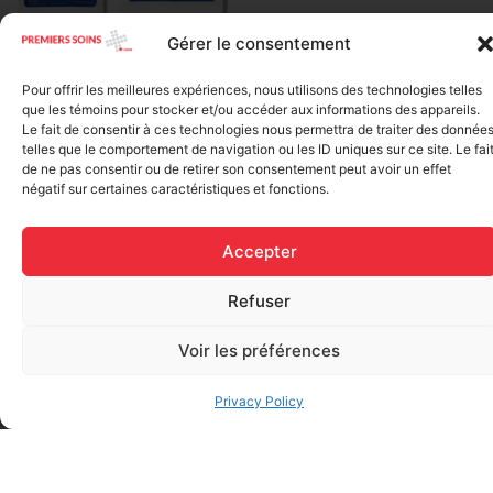
Gérer le consentement
Elastic bandage (3 inches
Rapid Relief – Instant Cold
wide)
Pack (10.2 x 15.2 cm) small
$
1.20
Pour offrir les meilleures expériences, nous utilisons des technologies telles
ice
que les témoins pour stocker et/ou accéder aux informations des appareils.
$
1.48
Le fait de consentir à ces technologies nous permettra de traiter des donnée
Add to cart
telles que le comportement de navigation ou les ID uniques sur ce site. Le fai
de ne pas consentir ou de retirer son consentement peut avoir un effet
Add to cart
négatif sur certaines caractéristiques et fonctions.
Accepter
Refuser
Voir les préférences
FAQ
Privacy Policy
Frequently asked questions