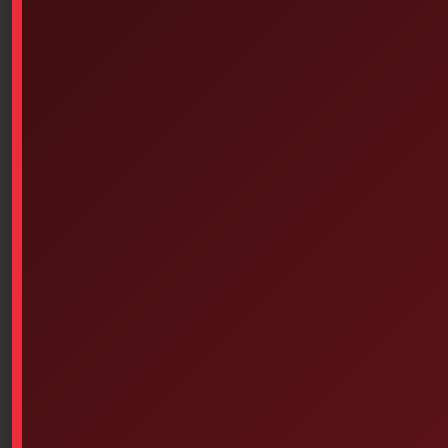
Similar products
Wooden Tongue Depressors
Traverse Rescue Cirque I –
Pack Of 100 – Adult
Belt First Aid Kit
$
9.14
Select options
Read more