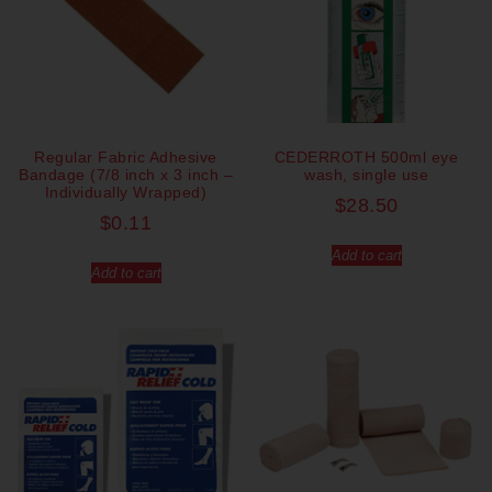
Regular Fabric Adhesive
CEDERROTH 500ml eye
Bandage (7/8 inch x 3 inch –
wash, single use
Individually Wrapped)
$
28.50
$
0.11
Add to cart
Add to cart