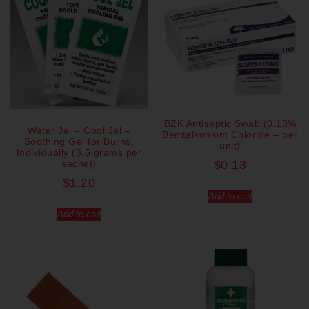
BZK Antiseptic Swab (0.13%
Water Jel – Cool Jel –
Benzalkonium Chloride – per
Soothing Gel for Burns,
unit)
Individually (3.5 grams per
sachet)
$
0.13
$
1.20
Add to cart
Add to cart