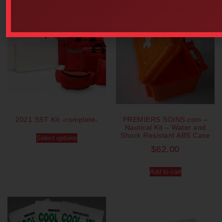
2021 SST Kit -complete-
PREMIERS SOINS.com –
Nautical Kit – Water and
Shock Resistant ABS Case
Select options
$
62.00
Add to cart