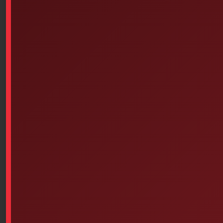
Sani-Hands Hydroalcoholic
Assorted Butterfly Skin
Hand Wipes, 100/Box
Closures 10 Units
$
14.95
$
1.90
Add to cart
Add to cart
Our popular products