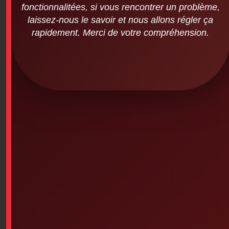
fonctionnalitées, si vous rencontrer un problème,
laissez-nous le savoir et nous allons régler ça
rapidement. Merci de votre compréhension.
EMPTY, NYLON pencil case (10 inches x
9.5 inches)
$
14.82
SKU: 7PS-707
FIRST AID.com – Nylon
-Ideal for businesses, daycare centers, and institutions
This model is currently discontinued.
It may be replaced by a similar model: 911PS-918
Out of stock