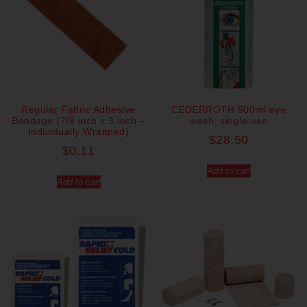
Regular Fabric Adhesive
CEDERROTH 500ml eye
Bandage (7/8 inch x 3 inch –
wash, single use
Individually Wrapped)
$
28.50
$
0.11
Add to cart
Add to cart