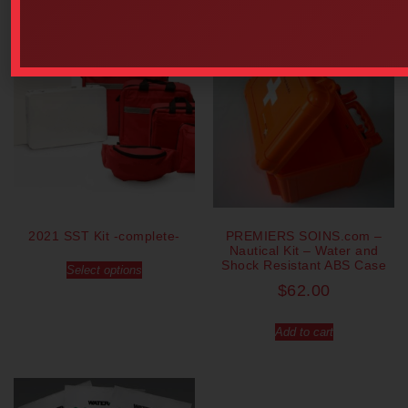
Our popular products
2021 SST Kit -complete-
PREMIERS SOINS.com –
Nautical Kit – Water and
Shock Resistant ABS Case
Select options
$
62.00
Add to cart