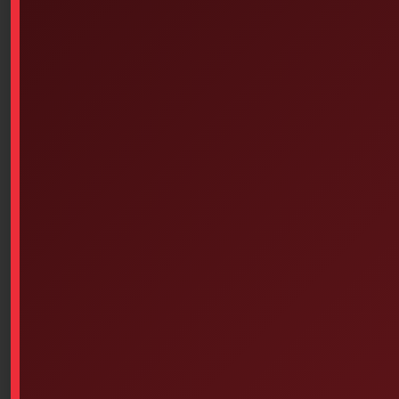
Similar products
Sterile Gauze Pads (4 Inches
Steri-Strip 1/8 In X 3 In 5/box
X 4 Inches, 1 Unit Per
Of 50
Wrapper) – Box Of 100
$
74.27
$
16.94
Add to cart
Add to cart