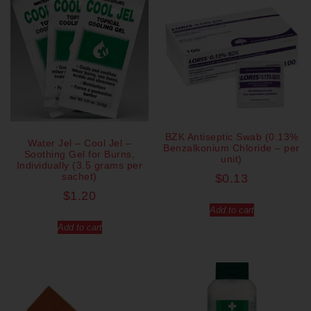
BZK Antiseptic Swab (0.13%
Water Jel – Cool Jel –
Benzalkonium Chloride – per
Soothing Gel for Burns,
unit)
Individually (3.5 grams per
sachet)
$
0.13
$
1.20
Add to cart
Add to cart