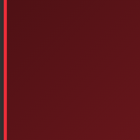
Assorted Butterfly Skin
Sani-Hands Hydroalcoholic
Closures 10 Units
Hand Wipes, 100/Box
$
1.90
$
14.95
Add to cart
Add to cart