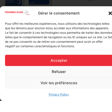
Gérer le consentement
Elastic bandage (3 inches
Rapid Relief – Instant Cold
wide)
Pack (10.2 x 15.2 cm) small
Pour offrir les meilleures expériences, nous utilisons des technologies telles
$
1.20
ice
que les témoins pour stocker et/ou accéder aux informations des appareils.
$
1.48
Le fait de consentir à ces technologies nous permettra de traiter des donnée
Add to cart
telles que le comportement de navigation ou les ID uniques sur ce site. Le fai
de ne pas consentir ou de retirer son consentement peut avoir un effet
Add to cart
négatif sur certaines caractéristiques et fonctions.
Accepter
Refuser
Voir les préférences
FAQ
Privacy Policy
Frequently asked questions