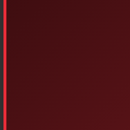
High-quality cotton/rayon woven fabric bandages
cushion wounds and offer protection against
infection for minor cuts, scrapes, abrasions and
burns
Open-weave construction permits the skin to
breathe for faster healing
Strong adhesive allows the dressing to stick and
stay in place
Highly absorbent, non-adherent pad keeps the
wound clean and dry for faster healing
Designed to provide coverage, protection and
comfort for hard-to-bandage knuckle and elbow
areas
Special construction permits maximum protection
and flexibility
Island pad construction seals out dirt and
contaminants
Out of stock