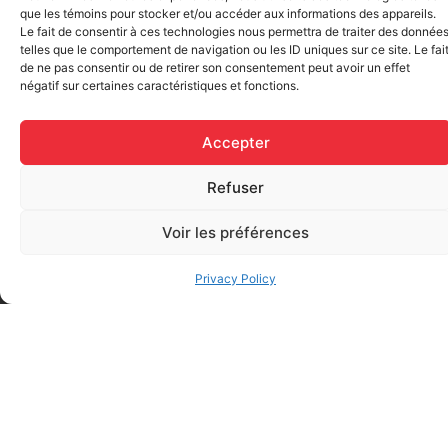
que les témoins pour stocker et/ou accéder aux informations des appareils.
Le fait de consentir à ces technologies nous permettra de traiter des donnée
telles que le comportement de navigation ou les ID uniques sur ce site. Le fai
de ne pas consentir ou de retirer son consentement peut avoir un effet
négatif sur certaines caractéristiques et fonctions.
Elastic bandage (3 inches
Rapid Relief – Instant Cold
wide)
Pack (10.2 x 15.2 cm) small
$
1.20
Accepter
ice
$
1.48
Add to cart
Refuser
Add to cart
Voir les préférences
Privacy Policy
FAQ