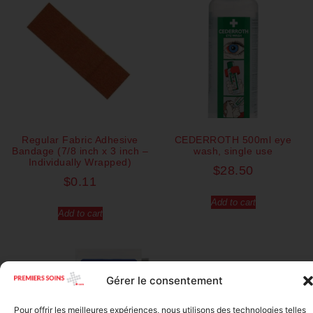
Regular Fabric Adhesive
CEDERROTH 500ml eye
Bandage (7/8 inch x 3 inch –
wash, single use
Individually Wrapped)
$
28.50
$
0.11
Add to cart
Add to cart
Gérer le consentement
Pour offrir les meilleures expériences, nous utilisons des technologies telles