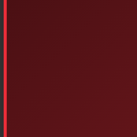
Similar products
3M Transpore Clear Bandage
Elastic
Tape (2 Inches Each)
$
0.14
$
5.27