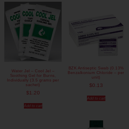
BZK Antiseptic Swab (0.13%
Water Jel – Cool Jel –
Benzalkonium Chloride – per
Soothing Gel for Burns,
unit)
Individually (3.5 grams per
sachet)
$
0.13
$
1.20
Add to cart
Add to cart