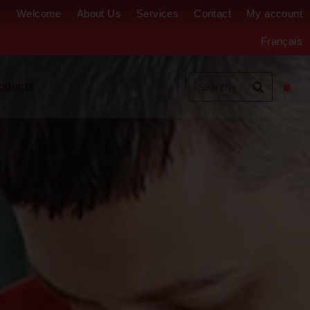
Welcome
About Us
Services
Contact
My account
Français
oducts