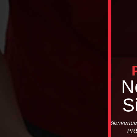
N
S
Bienvenue 
PR