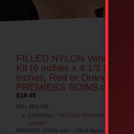
FILLED NYLON Vehicle Firs
Kit (6 inches x 4 1/2 inches
inches, Red or Orange) –
PREMIERS SOINS.com
$
19.45
SKU: 6PS-330
CONTENU :
TROUSSE PERSONNELLE – véhic
camion
PREMIERS SOINS.com – Filled Nylon Vehicle First