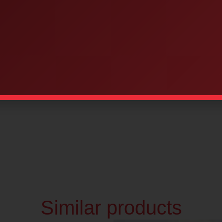
nches x 3 1/2
ions and
Similar products