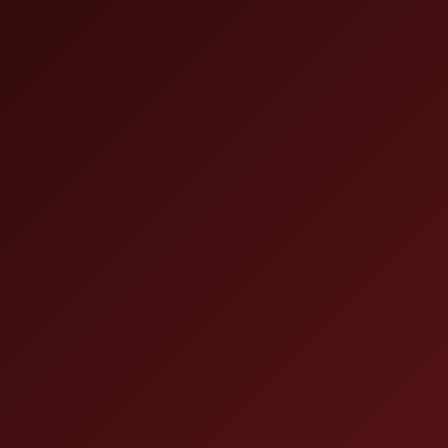
t Aid
 x 3 1/2
ule –
 Aid Kit