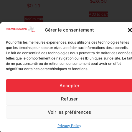
$
28.50
$
0.11
Add to cart
Add to cart
Gérer le consentement
Pour offrir les meilleures expériences, nous utilisons des technologies telles
que les témoins pour stocker et/ou accéder aux informations des appareils.
Le fait de consentir à ces technologies nous permettra de traiter des donnée
telles que le comportement de navigation ou les ID uniques sur ce site. Le fai
de ne pas consentir ou de retirer son consentement peut avoir un effet
négatif sur certaines caractéristiques et fonctions.
Accepter
Elastic bandage (3 inches
Rapid Relief – Instant Cold
wide)
Refuser
Pack (10.2 x 15.2 cm) small
$
1.20
ice
$
1.48
Voir les préférences
Add to cart
Add to cart
Privacy Policy