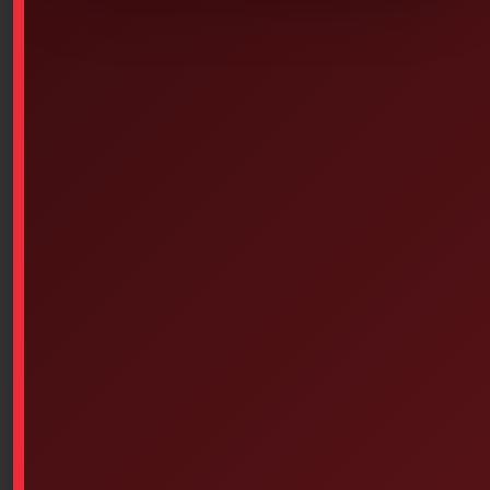
SKU: 6PS-488
Image for illustrative purposes only, 4L
PLEASE NOTE: ** LIQUID DELIVERY **
Liquids damaged in transit are not covered by the
carrier’s insurance policies.
FIRST AID.com is not responsible for liquids damaged
in transit.
ANY PANDEMIC/CORONAVIRUS-RELATED PRODUCTS
(RESPIRATORS, SURGICAL MASKS, HAND SANITIZER,
SURFACE SANITIZER, GLOVES) ARE NON-REFUNDABLE
OR RETURNABLE.
Hand Wash Gel, Antiseptic, Disinfectant, Cleansing,
Cleaning, Sanitizer in bottles smaller than 500ml,
alcohol content always between 50-73%
Ideal replacement product for Microban
Pump not included, see 6PS-525