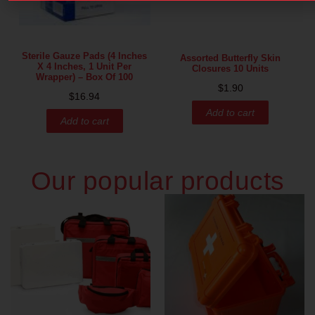
Sterile Gauze Pads (4 Inches
Assorted Butterfly Skin
X 4 Inches, 1 Unit Per
Closures 10 Units
Wrapper) – Box Of 100
$
1.90
$
16.94
Add to cart
Add to cart
Our popular products