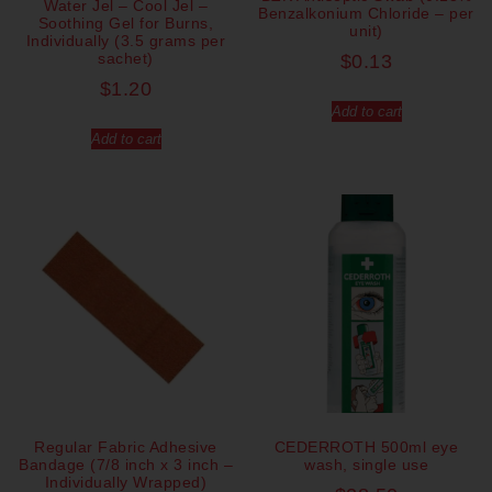
Water Jel – Cool Jel –
Benzalkonium Chloride – per
Soothing Gel for Burns,
unit)
Individually (3.5 grams per
sachet)
$
0.13
$
1.20
Add to cart
Add to cart
Regular Fabric Adhesive
CEDERROTH 500ml eye
Bandage (7/8 inch x 3 inch –
wash, single use
Individually Wrapped)