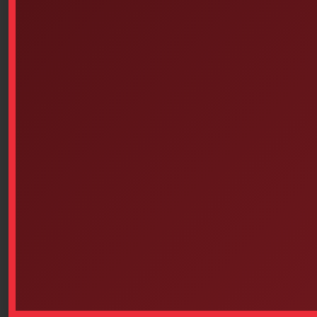
Q-Tips Cotton Swab Pack Of
Adhesive Bandage Roll (7.6
400
Cm X 0.9 Meters)
$
11.20
$
9.80
Add to cart
Add to cart