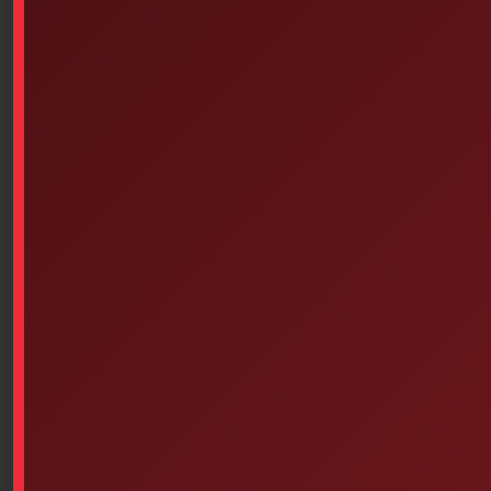
Fabric Adhesive Bandages
Sani-Hands Hydroalcoholic
Assorted Sizes – Pack Of 100
Hand Wipes, 100/Box
$
13.95
$
14.95
Add to cart
Add to cart
Our popular products