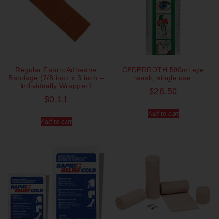
Regular Fabric Adhesive
CEDERROTH 500ml eye
Bandage (7/8 inch x 3 inch –
wash, single use
Individually Wrapped)
$
28.50
$
0.11
Add to cart
Add to cart