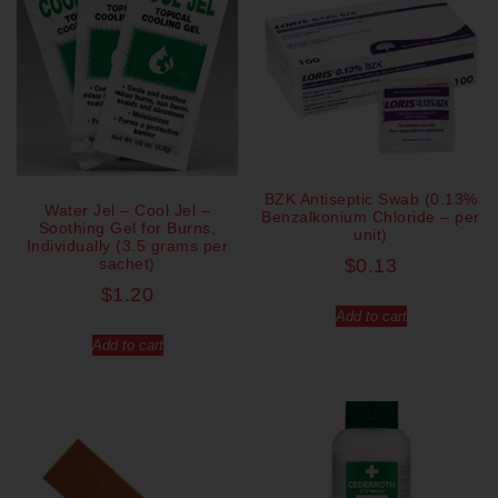
BZK Antiseptic Swab (0.13%
Water Jel – Cool Jel –
Benzalkonium Chloride – per
Soothing Gel for Burns,
unit)
Individually (3.5 grams per
sachet)
$
0.13
$
1.20
Add to cart
Add to cart