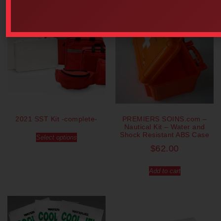
2021 SST Kit -complete-
PREMIERS SOINS.com –
Nautical Kit – Water and
Shock Resistant ABS Case
Select options
$
62.00
Add to cart