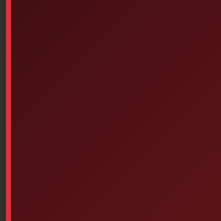
Similar products
Steri-Strip 1/8 In X 3 In 5/box
Latex Gloves – Powdered (100
Of 50
Units Per Box – Choice Of
Size)
$
74.27
Select options
Add to cart