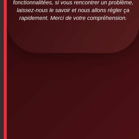
fonctionnalitées, si vous rencontrer un problème,
laissez-nous le savoir et nous allons régler ça
Laerdal – Mannequin Little Anne
rapidement. Merci de votre compréhension.
$
561.10
SKU: 3PS-174
Laerdal – Mannequin Little Anne
Out of stock