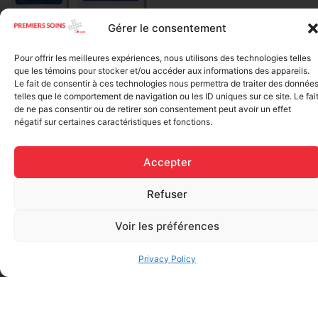
Gérer le consentement
Elastic bandage (3 inches
Rapid Relief – Instant Cold
wide)
Pack (10.2 x 15.2 cm) small
$
1.20
Pour offrir les meilleures expériences, nous utilisons des technologies telles
ice
que les témoins pour stocker et/ou accéder aux informations des appareils.
$
1.48
Le fait de consentir à ces technologies nous permettra de traiter des donnée
Add to cart
telles que le comportement de navigation ou les ID uniques sur ce site. Le fai
de ne pas consentir ou de retirer son consentement peut avoir un effet
Add to cart
négatif sur certaines caractéristiques et fonctions.
Accepter
Refuser
Voir les préférences
FAQ
Privacy Policy
Frequently asked questions