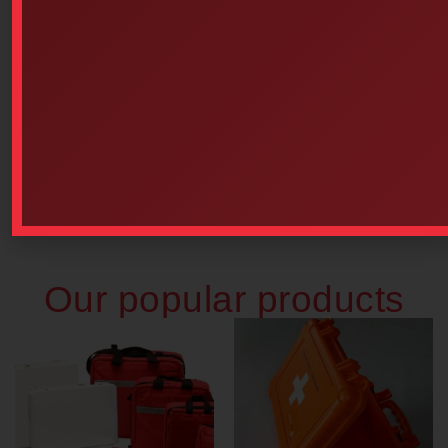
Sterile Gauze Pads (4 Inches
St. John Ambulance Bilingual
X 4 Inches, 1 Unit Per
Pocket Guide
Wrapper) – Box Of 100
$
3.25
$
16.94
Add to cart
Add to cart
Our popular products