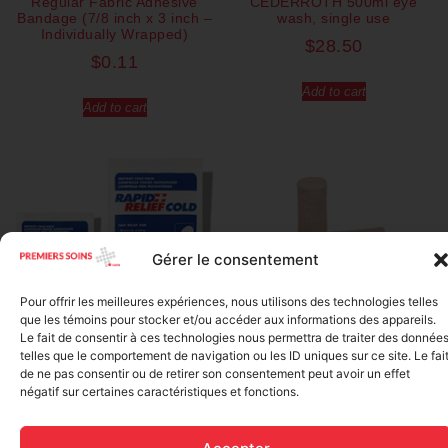
Regular Fabric Adhesive
CEDERROTH 500ml eye
Bandage (7/8 inch x 3 inch –
wash, single use
Individually Wrapped)
$
28.50
$
0.11
Add to cart
Add to cart
Gérer le consentement
Pour offrir les meilleures expériences, nous utilisons des technologies telles
que les témoins pour stocker et/ou accéder aux informations des appareils.
Le fait de consentir à ces technologies nous permettra de traiter des donnée
Elastic bandage (3 inches
telles que le comportement de navigation ou les ID uniques sur ce site. Le fai
Rapid Relief – Instant Cold
wide)
de ne pas consentir ou de retirer son consentement peut avoir un effet
Pack (10.2 x 15.2 cm) small
$
1.20
négatif sur certaines caractéristiques et fonctions.
ice
$
1.48
Add to cart