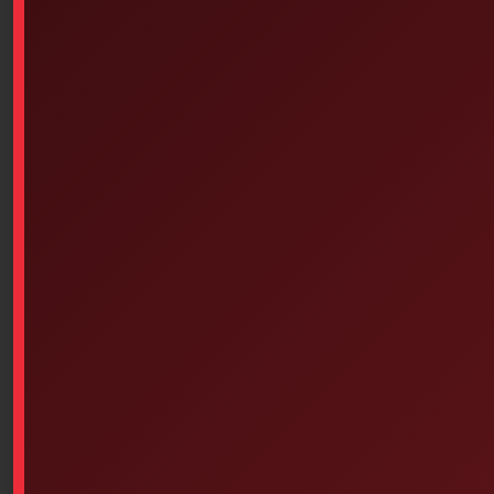
Little Anne mannequin rental (1 day)
$
32.50
SKU: 3PS-162
Little Anne mannequin rental (1 day)
Add To Cart
Similar products