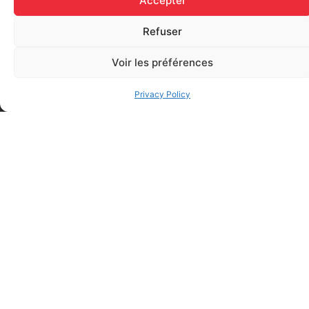
Accepter
Add to cart
Refuser
Voir les préférences
Privacy Policy
FAQ
Frequently asked questions
Why Don't They Ask For My Date Of Birth When I
Register For A Course?