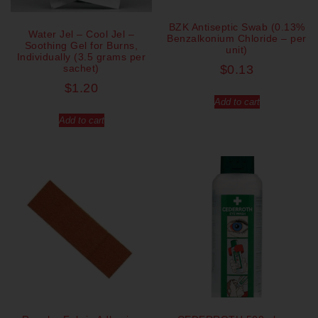
BZK Antiseptic Swab (0.13%
Water Jel – Cool Jel –
Benzalkonium Chloride – per
Soothing Gel for Burns,
unit)
Individually (3.5 grams per
sachet)
$
0.13
$
1.20
Add to cart
Add to cart