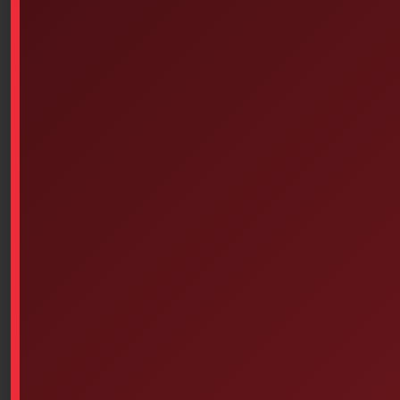
Steri-Strip 1/8 In X 3 In 5/box
Wooden Splint Set, Assorted
Of 50
Sizes, Pack Of 6
$
74.27
$
4.43
Add to cart
Add to cart