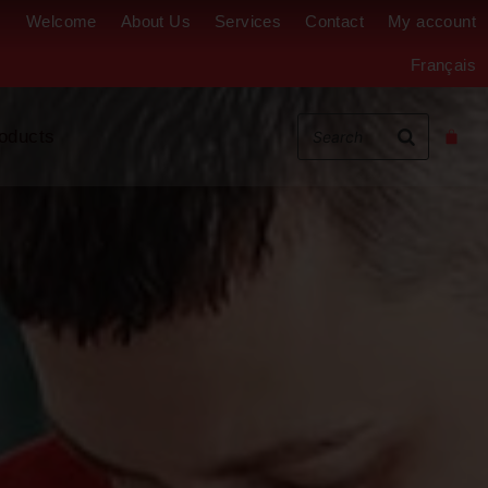
Welcome
About Us
Services
Contact
My account
Français
oducts