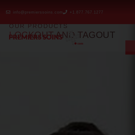
info@premierssoins.com
+1.877.767.1277
OUR PRODUCTS
LOCKOUT AND TAGOUT