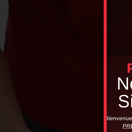
N
S
Bienvenue 
PR