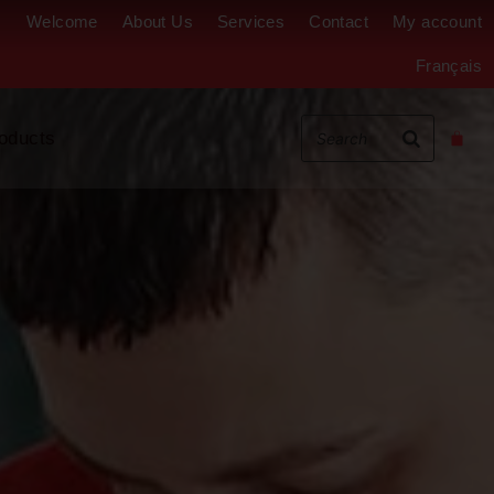
Welcome
About Us
Services
Contact
My account
Français
oducts