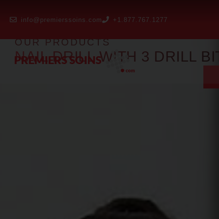
info@premierssoins.com
+1.877.767.1277
OUR PRODUCTS
NAIL DRILL WITH 3 DRILL BI