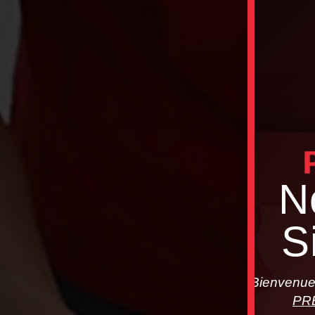
N
S
Bienvenue 
PR