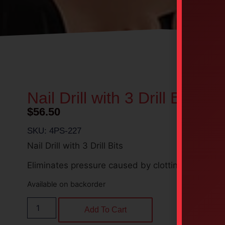
Nail Drill with 3 Drill Bits
$
56.50
SKU: 4PS-227
Nail Drill with 3 Drill Bits
Eliminates pressure caused by clotting under the 
Available on backorder
Add To Cart