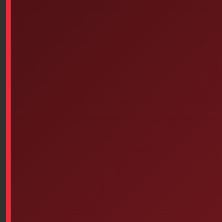
RESQ-AID Intervention Kit
Traverse Rescue Cirque I –
Belt First Aid Kit
$
25.90
Select options
Add to cart