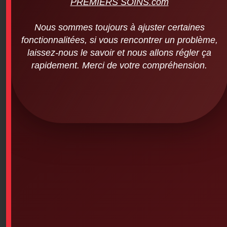
PREMIERS SOINS.com
Nous sommes toujours à ajuster certaines
fonctionnalitées, si vous rencontrer un problème,
laissez-nous le savoir et nous allons régler ça
rapidement. Merci de votre compréhension.
Non-adherent gauze pad (2 inches x 3
inches – 100 units per package)
$
17.82
SKU: 2PS-92
Non-adherent gauze pad (2 inches x 3 inches – 100
units per package)
2×3, 2×3, non-stick