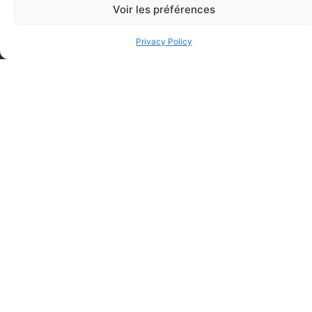
Voir les préférences
Privacy Policy
FAQ
Frequently asked questions
Why Don't They Ask For My Date Of Birth When I
Register For A Course?
When Will I Be Able To Access My Theoretical Training
Online?