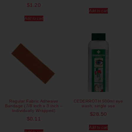
$
1.20
Add to cart
Add to cart
Regular Fabric Adhesive
CEDERROTH 500ml eye
Bandage (7/8 inch x 3 inch –
wash, single use
Individually Wrapped)
$
28.50
$
0.11
Add to cart