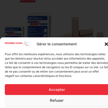
Add to cart
Gérer le consentement
Pour offrir les meilleures expériences, nous utilisons des technologies telles
Elastic bandage (3 inches
que les témoins pour stocker et/ou accéder aux informations des appareils.
Rapid Relief – Instant Cold
wide)
Le fait de consentir à ces technologies nous permettra de traiter des donnée
Pack (10.2 x 15.2 cm) small
telles que le comportement de navigation ou les ID uniques sur ce site. Le fai
$
1.20
ice
de ne pas consentir ou de retirer son consentement peut avoir un effet
$
1.48
négatif sur certaines caractéristiques et fonctions.
Add to cart
Add to cart
Accepter
Refuser