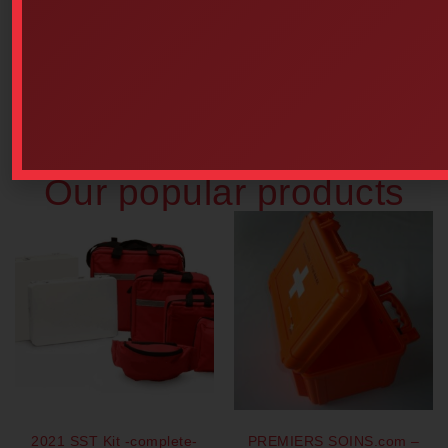
Basic Installation Service (for
Kit With Sign)
Latex Gloves – Powdered (100
$
49.00
Units Per Box – Choice Of
Size)
Add to cart
Select options
Our popular products
2021 SST Kit -complete-
PREMIERS SOINS.com –