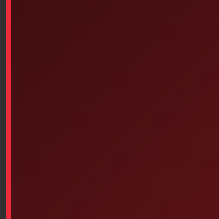
Manual (French Version)
$
10.00
SKU: 6PS-680
PDSB – Guide, Workbook, and Training Manual for
Regular PDSB (French Version)
– Book and workbook for regular PDSB training
In stock
Add To Cart