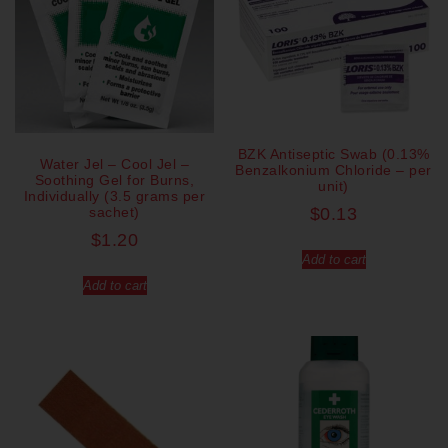
BZK Antiseptic Swab (0.13%
Water Jel – Cool Jel –
Benzalkonium Chloride – per
Soothing Gel for Burns,
unit)
Individually (3.5 grams per
sachet)
$
0.13
$
1.20
Add to cart
Add to cart