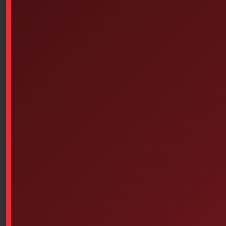
Similar products
Wooden Splint Set, Assorted
Latex Gloves – Powdered (100
Sizes, Pack Of 6
Units Per Box – Choice Of
Size)
$
4.43
Select options
Add to cart