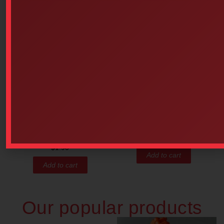
Carrying Case For ZOLL 3
Assorted Butterfly Skin
Closures 10 Units
$
175.84
$
1.90
Add to cart
Add to cart
Our popular products