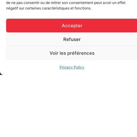
de ne pas consentir ou de retirer son consentement peut avoir un effet
Elastic bandage (3 inches
négatif sur certaines caractéristiques et fonctions.
Rapid Relief – Instant Cold
wide)
Pack (10.2 x 15.2 cm) small
$
1.20
ice
Accepter
$
1.48
Add to cart
Refuser
Add to cart
Voir les préférences
Privacy Policy
FAQ
Frequently asked questions