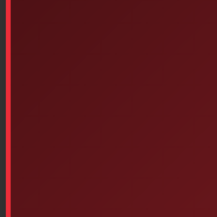
Traverse Rescue Cirque I –
Sani-Hands Hydroalcoholic
Belt First Aid Kit
Hand Wipes, 100/Box
$
14.95
Select options
Add to cart
Philips HeartStart FRx SMART
EMPTY, PLASTIC (16-1/2
II Electrodes For Adults
Inches X 12-7/8 Inches X 5-7/8
Inches) WHITE