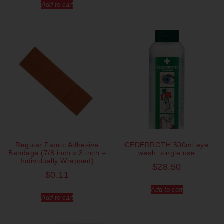
Add to cart
Regular Fabric Adhesive
CEDERROTH 500ml eye
Bandage (7/8 inch x 3 inch –
wash, single use
Individually Wrapped)
$
28.50
$
0.11
Add to cart
Add to cart