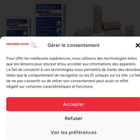
Gérer le consentement
Elastic bandage (3 inches
Pour offrir les meilleures expériences, nous utilisons des technologies telles
Rapid Relief – Instant Cold
wide)
que les témoins pour stocker et/ou accéder aux informations des appareils.
Pack (10.2 x 15.2 cm) small
Le fait de consentir à ces technologies nous permettra de traiter des donnée
$
1.20
ice
telles que le comportement de navigation ou les ID uniques sur ce site. Le fai
de ne pas consentir ou de retirer son consentement peut avoir un effet
$
1.48
Add to cart
négatif sur certaines caractéristiques et fonctions.
Add to cart
Accepter
Refuser
Voir les préférences