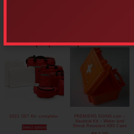
$
116.27
$
30.20
Add to cart
Add to cart
Our popular products
2021 SST Kit -complete-
PREMIERS SOINS.com –
Nautical Kit – Water and
Shock Resistant ABS Case
Select options