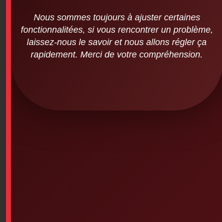
Nous sommes toujours à ajuster certaines
fonctionnalitées, si vous rencontrer un problème,
laissez-nous le savoir et nous allons régler ça
rapidement. Merci de votre compréhension.
Powder-free latex gloves (100 units per
box – Medium)
$
13.95
SKU: 6PS-430-1
Powder-Free Latex Gloves (100 units per box – Choice
of sizes)
Minimum of 10 boxes per order
-Various brands: AMD Rithmed, BEST, Medicom, Keep
Kleen, FisherBrand, Formedica, etc.