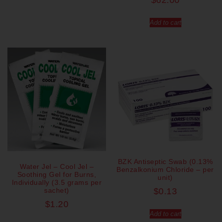
$
62.00
Add to cart
BZK Antiseptic Swab (0.13%
Water Jel – Cool Jel –
Benzalkonium Chloride – per
Soothing Gel for Burns,
unit)
Individually (3.5 grams per
sachet)
$
0.13
$
1.20
Add to cart