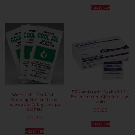
Add to cart
BZK Antiseptic Swab (0.13%
Water Jel – Cool Jel –
Benzalkonium Chloride – per
Soothing Gel for Burns,
unit)
Individually (3.5 grams per
sachet)
$
0.13
$
1.20
Add to cart
Add to cart