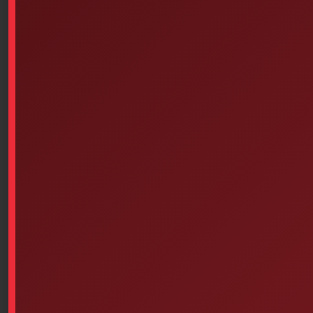
Similar products
3M Transpore Clear Bandage
Latex Gloves – Powdered (100