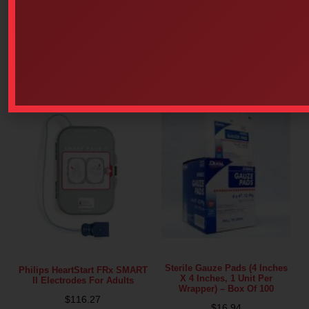
Tape (2 Inches Each)
Units Per Box – Choice Of
Size)
$
5.27
Select options
Add to cart
Sterile Gauze Pads (4 Inches
Philips HeartStart FRx SMART
X 4 Inches, 1 Unit Per
II Electrodes For Adults
Wrapper) – Box Of 100
$
116.27
$
16.94