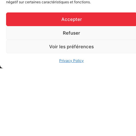
négatif sur certaines caractéristiques et fonctions.
Accepter
Refuser
Voir les préférences
Elastic bandage (3 inches
Rapid Relief – Instant Cold
wide)
Pack (10.2 x 15.2 cm) small
Privacy Policy
$
1.20
ice
$
1.48
Add to cart
Add to cart