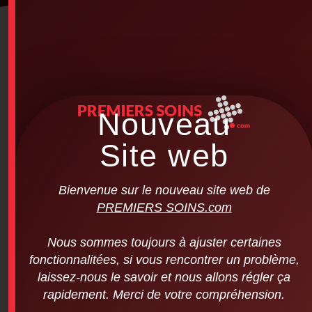
Nouveau
Site web
Bienvenue sur le nouveau site web de
PREMIERS SOINS.com
Nous sommes toujours à ajuster certaines
fonctionnalitées, si vous rencontrer un problème,
laissez-nous le savoir et nous allons régler ça
PREMIERS SOINS.com – Filled First Aid
Kit (Red Color – Belt – Sport Model)
rapidement. Merci de votre compréhension.
$
32.95