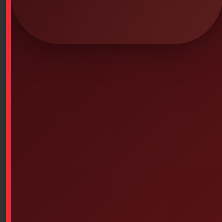
SKU: 5PS-311
Content:
+ 1PS-62 1 pair of 6-inch bandage scissors
+ 4PS-229 1 splinter forceps
+ 4PS-218 20 plastic bandages 3/4 x 3 inches
+ 6PS-365 2 gauze pads 4 x 4 inches
+ 5PS-255 1 gauze roll 2 inches
+ 5PS-257 1 gauze roll 4 inches
+ 6PS-505 1 sterile pressure bandage 4 x 4 inches
with tie
+ 1PS-42 2 triangular bandages
+ 5PS-266 1 1/2-inch adhesive tape
+ 6PS-333 6 antiseptic wipes BZK (
benzalkodium
chloride
)
+ 3PS-129 1 pair of latex gloves
+ 1PS-38 1 elastic bandage 2 inches
+ 2PS-89 2 sterile gauze pads 2 inches x 2 inches