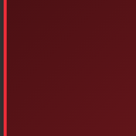
(may be replaced by 6PS-567 without notice)
+ 4PS-217 1 joint dressing
+ 4PS-203 1 fingertip bandage
+ 4PS-210 1 bandage 2 inches x 3 inches (stamp)
+ 2PS-95 1 emergency blanket (survival sheet)
-Image for illustrative purposes only, pocket mask not
included
-Dimensions approximatives: 12.7 cm x 15.24 cm x
22.86 cm
+
Adjustable nylon waist bag
+
with compartment for water bottle or pocket mask (sold
separately)
Available on backorder
Add To Cart