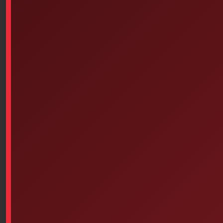
400
$
11.20
Add to cart
Assorted Butterfly Skin
St. John Ambulance Bilingual
Closures 10 Units
Pocket Guide
$
1.90
$
3.25