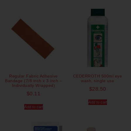
Regular Fabric Adhesive
CEDERROTH 500ml eye
Bandage (7/8 inch x 3 inch –
wash, single use
Individually Wrapped)
$
28.50
$
0.11
Add to cart
Add to cart