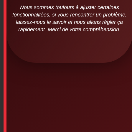
Nous sommes toujours à ajuster certaines
fonctionnalitées, si vous rencontrer un problème,
laissez-nous le savoir et nous allons régler ça
rapidement. Merci de votre compréhension.
Premierssoins.com – Black T-shirt (Dot
Logo) small
SKU: 7PS-789
Premierssoins.com – T-shirt (Dot Logo – Size
Selection)
T-shirt in your choice of size with print, 100%
preshrunk cotton, tight knit, seamless collar, shoulder-
to-shoulder taping, double-needle stitching
This product is currently out of stock and unavailable.