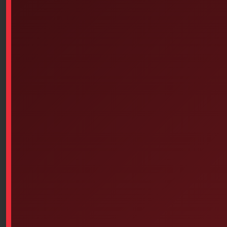
Similar products
Dorso-Lite – Spine Board (72
Inches X 18 Inches) Green
Read more
Q-Tips Cotton Swab Pack Of