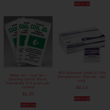
Add to cart
BZK Antiseptic Swab (0.13%
Water Jel – Cool Jel –
Benzalkonium Chloride – per
Soothing Gel for Burns,
unit)
Individually (3.5 grams per
sachet)
$
0.13
$
1.20
Add to cart
Add to cart