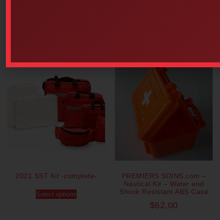
Add to cart
Add to cart
Our popular products
2021 SST Kit -complete-
PREMIERS SOINS.com –
Nautical Kit – Water and
Shock Resistant ABS Case
Select options
$
62.00