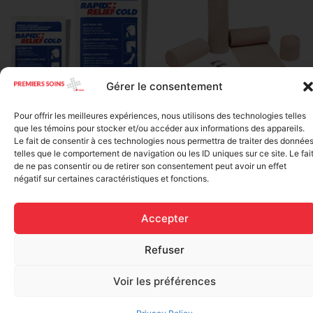
Gérer le consentement
Elastic bandage (3 inches
Pour offrir les meilleures expériences, nous utilisons des technologies telles
Rapid Relief – Instant Cold
wide)
que les témoins pour stocker et/ou accéder aux informations des appareils.
Pack (10.2 x 15.2 cm) small
$
1.20
Le fait de consentir à ces technologies nous permettra de traiter des donnée
ice
telles que le comportement de navigation ou les ID uniques sur ce site. Le fai
$
1.48
de ne pas consentir ou de retirer son consentement peut avoir un effet
Add to cart
négatif sur certaines caractéristiques et fonctions.
Add to cart
Accepter
Refuser
Voir les préférences