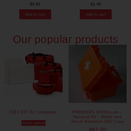
$
9.80
$
1.90
Add to cart
Add to cart
Our popular products
2021 SST Kit -complete-
PREMIERS SOINS.com –
Nautical Kit – Water and
Shock Resistant ABS Case
Select options
$
62.00