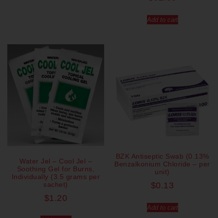
Add to cart
BZK Antiseptic Swab (0.13%
Water Jel – Cool Jel –
Benzalkonium Chloride – per
Soothing Gel for Burns,
unit)
Individually (3.5 grams per
sachet)
$
0.13
$
1.20
Add to cart