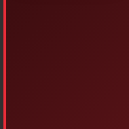
Premierssoins.com lined tablet 25
sheets/pad, notepad, size 3 1/8 x 5
$
1.00
SKU: 7PS-819
Premierssoins.com lined notepad, 25 sheets/pad, size
3 1/8 x 5
-3 1/8 x 5 inches, English/French version
-For Canada & the United States
Add To Cart