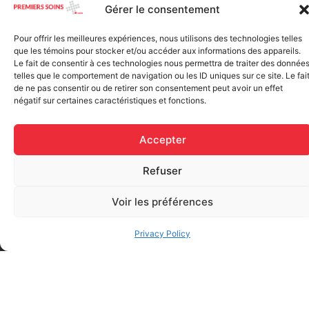
Gérer le consentement
Pour offrir les meilleures expériences, nous utilisons des technologies telles
que les témoins pour stocker et/ou accéder aux informations des appareils.
Le fait de consentir à ces technologies nous permettra de traiter des donnée
telles que le comportement de navigation ou les ID uniques sur ce site. Le fai
de ne pas consentir ou de retirer son consentement peut avoir un effet
négatif sur certaines caractéristiques et fonctions.
Elastic bandage (3 inches
Rapid Relief – Instant Cold
wide)
Accepter
Pack (10.2 x 15.2 cm) small
$
1.20
ice
Refuser
$
1.48
Add to cart
Voir les préférences
Add to cart
Privacy Policy