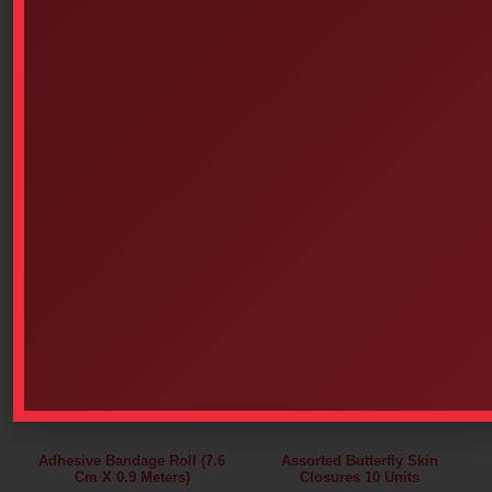
RESQ-AID Intervention Kit
Wooden Tongue Depressors
Pack Of 100 – Adult
$
25.90
$
9.14
Add to cart
Read more
Adhesive Bandage Roll (7.6
Assorted Butterfly Skin
Cm X 0.9 Meters)
Closures 10 Units