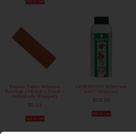
Add to cart
Regular Fabric Adhesive
CEDERROTH 500ml eye
Bandage (7/8 inch x 3 inch –
wash, single use
Individually Wrapped)
$
28.50
$
0.11
Add to cart
Add to cart