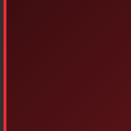
sheets/pad, notepad, size 8 1/2 x 11
$
1.62
SKU: 7PS-818
Premierssoins.com lined notepad, 25 sheets/pad, size
8 1/2 x 11
-8.5 x 11, English/French version
-For Canada & the United States
Add To Cart