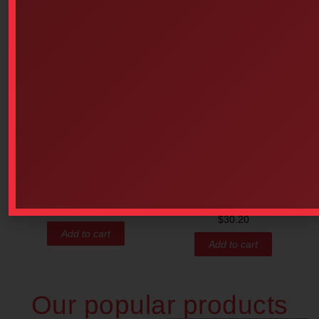
St. John Ambulance Bilingual
EMPTY, PLASTIC (16-1/2
Pocket Guide
Inches X 12-7/8 Inches X 5-7/8
Inches) WHITE
$
3.25
$
30.20
Add to cart
Add to cart
Our popular products