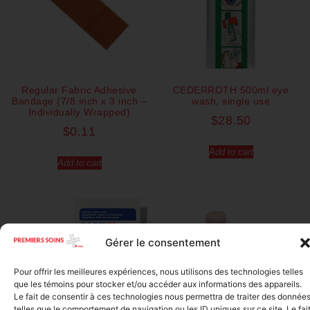
Regular Fabric Adhesive
CEDERROTH 500ml eye
Bandage (7/8 inch x 3 inch –
wash, single use
Individually Wrapped)
$
28.50
$
0.11
Add to cart
Add to cart
Gérer le consentement
Pour offrir les meilleures expériences, nous utilisons des technologies telles
que les témoins pour stocker et/ou accéder aux informations des appareils.
Le fait de consentir à ces technologies nous permettra de traiter des donnée
telles que le comportement de navigation ou les ID uniques sur ce site. Le fai