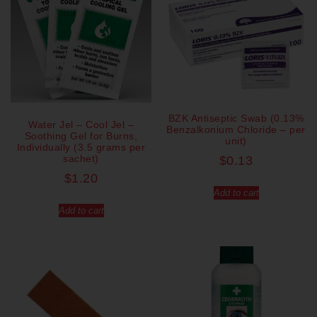
BZK Antiseptic Swab (0.13%
Water Jel – Cool Jel –
Benzalkonium Chloride – per
Soothing Gel for Burns,
unit)
Individually (3.5 grams per
sachet)
$
0.13
$
1.20
Add to cart
Add to cart