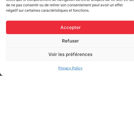
de ne pas consentir ou de retirer son consentement peut avoir un effet
Elastic bandage (3 inches
négatif sur certaines caractéristiques et fonctions.
Rapid Relief – Instant Cold
wide)
Pack (10.2 x 15.2 cm) small
$
1.20
ice
Accepter
$
1.48
Add to cart
Refuser
Add to cart
Voir les préférences
Privacy Policy
FAQ
Frequently asked questions