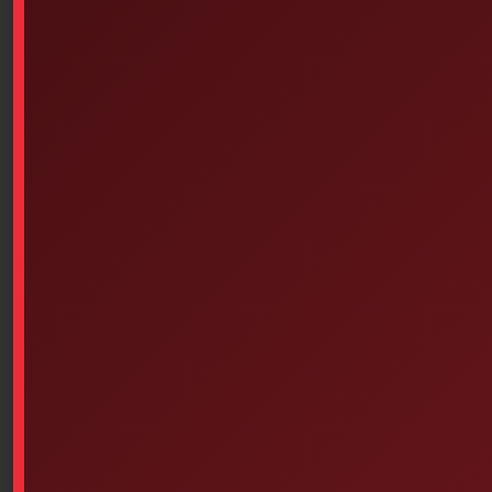
Similar products
Dorso-Lite – Spine Board (72
Inches X 18 Inches) Green
Read more
Assorted Butterfly Skin
Closures 10 Units
$
1.90
Add to cart