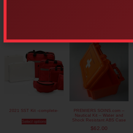
$
30.20
Select options
Add to cart
Our popular products
2021 SST Kit -complete-
PREMIERS SOINS.com –
Nautical Kit – Water and
Shock Resistant ABS Case
Select options
$
62.00