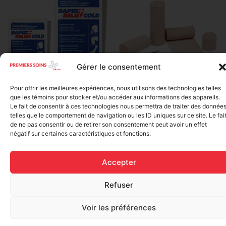
Gérer le consentement
Elastic bandage (3 inches
Pour offrir les meilleures expériences, nous utilisons des technologies telles
Rapid Relief – Instant Cold
wide)
que les témoins pour stocker et/ou accéder aux informations des appareils.
Pack (10.2 x 15.2 cm) small
$
1.20
Le fait de consentir à ces technologies nous permettra de traiter des donnée
ice
telles que le comportement de navigation ou les ID uniques sur ce site. Le fai
$
1.48
de ne pas consentir ou de retirer son consentement peut avoir un effet
Add to cart
négatif sur certaines caractéristiques et fonctions.
Add to cart
Accepter
Refuser
Voir les préférences