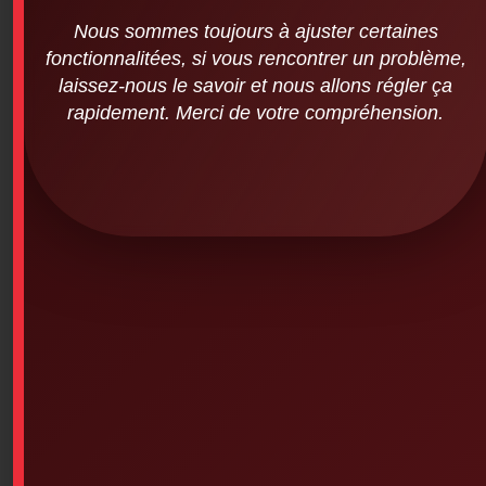
Nous sommes toujours à ajuster certaines
fonctionnalitées, si vous rencontrer un problème,
laissez-nous le savoir et nous allons régler ça
Premierssoins.com – Oval First Aid
rapidement. Merci de votre compréhension.
Sticker (Diving Life Cross White Cross –
8 inches in diameter)
$
6.00
SKU: 7PS-727
Premierssoins.com – Oval Sticker (Diving Cross of Life
White Cross – 8 inches in diameter)
– Square, circle, oval, 8-inch stamps
Available on backorder
Add To Cart