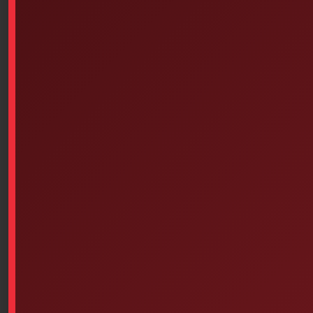
400
Cm X 0.9 Meters)
$
11.20
$
9.80
Add to cart
Add to cart
Latex Gloves – Powdered (100
EMPTY, PLASTIC (16-1/2
Units Per Box – Choice Of
Inches X 12-7/8 Inches X 5-7/8
Size)
Inches) WHITE