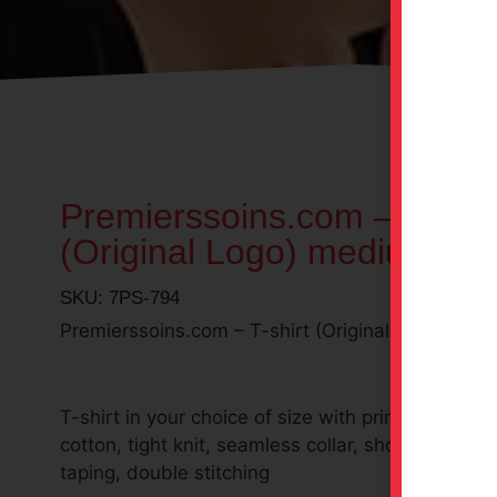
Premierssoins.com – T-shir
(Original Logo) medium bla
SKU: 7PS-794
Premierssoins.com – T-shirt (Original Logo – Size
T-shirt in your choice of size with print, 100% pr
cotton, tight knit, seamless collar, shoulder-to-s
taping, double stitching