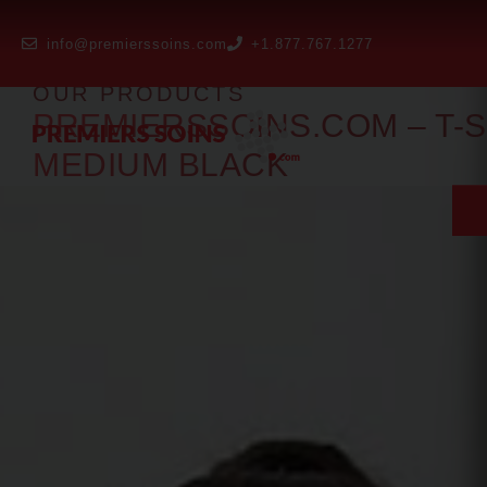
info@premierssoins.com
+1.877.767.1277
OUR PRODUCTS
PREMIERSSOINS.COM – T-S
MEDIUM BLACK