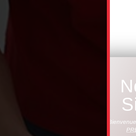
N
S
Bienvenue 
PR