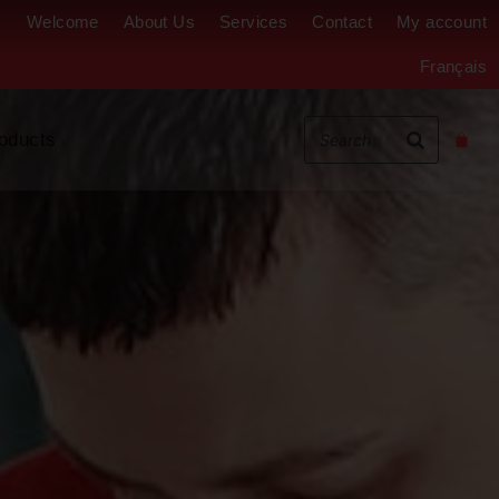
Welcome
About Us
Services
Contact
My account
Français
oducts