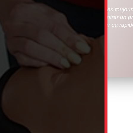
Nous sommes toujours à
vous rencontrer un pr
allons régler ça rap