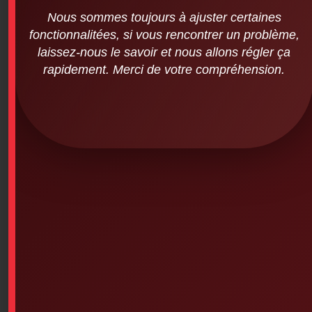
Nous sommes toujours à ajuster certaines
fonctionnalitées, si vous rencontrer un problème,
laissez-nous le savoir et nous allons régler ça
rapidement. Merci de votre compréhension.
Premierssoins.com – T-shirt (Original
Staff logo)
SKU: 0PS-797
Premierssoins.com – T-shirt (Original Staff Logo – Size
Selection)
T-shirt in your choice of size with print, 100%
preshrunk cotton, tight knit, seamless collar, shoulder-
to-shoulder taping, double stitching.
This product is currently out of stock and unavailable.