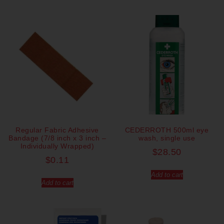
Regular Fabric Adhesive
CEDERROTH 500ml eye
Bandage (7/8 inch x 3 inch –
wash, single use
Individually Wrapped)
$
28.50
$
0.11
Add to cart
Add to cart