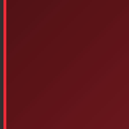
Tape (2 Inches Each)
Sizes, Pack Of 6
$
5.27
$
4.43
Add to cart
Add to cart
Traverse Rescue Cirque I –
Summit Patrol Vest (One
Belt First Aid Kit
Size)
$
311.89
Select options