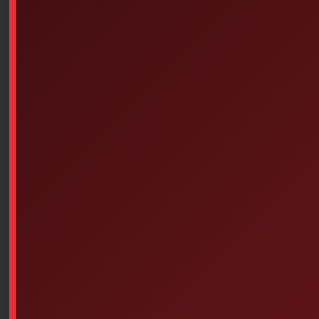
Similar products
3M Transpore Clear Bandage
Wooden Splint Set, Assorted