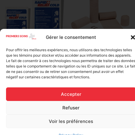
Gérer le consentement
Elastic bandage (3 inches
Pour offrir les meilleures expériences, nous utilisons des technologies telles
Rapid Relief – Instant Cold
wide)
que les témoins pour stocker et/ou accéder aux informations des appareils.
Pack (10.2 x 15.2 cm) small
$
1.20
Le fait de consentir à ces technologies nous permettra de traiter des donnée
ice
telles que le comportement de navigation ou les ID uniques sur ce site. Le fai
$
1.48
de ne pas consentir ou de retirer son consentement peut avoir un effet
Add to cart
négatif sur certaines caractéristiques et fonctions.
Add to cart
Accepter
Refuser
Voir les préférences