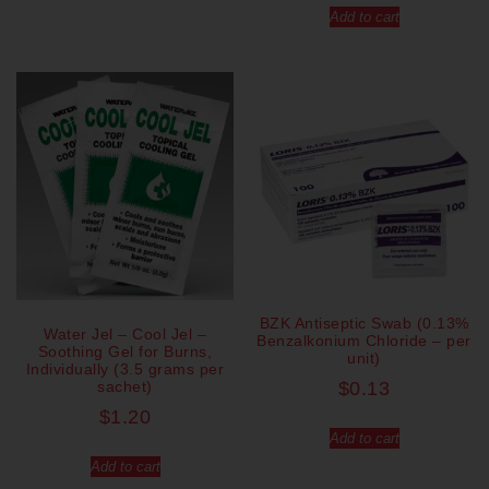
Add to cart
BZK Antiseptic Swab (0.13%
Water Jel – Cool Jel –
Benzalkonium Chloride – per
Soothing Gel for Burns,
unit)
Individually (3.5 grams per
sachet)
$
0.13
$
1.20
Add to cart
Add to cart