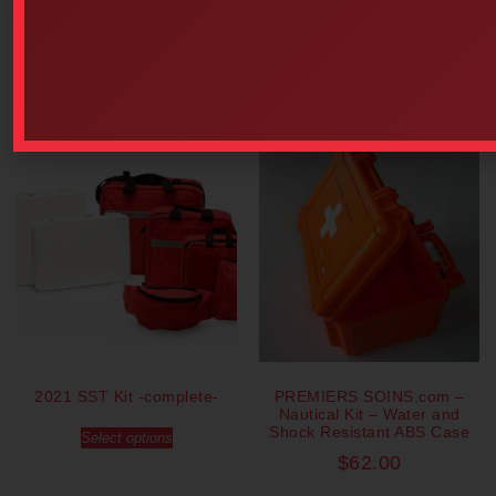
Add to cart
Our popular products
2021 SST Kit -complete-
PREMIERS SOINS.com –
Nautical Kit – Water and
Shock Resistant ABS Case
Select options
$
62.00