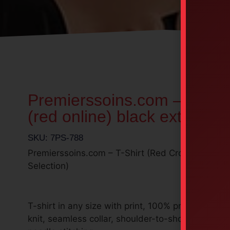
Premierssoins.com – T-Shirt
(red online) black extra lar
SKU: 7PS-788
Premierssoins.com – T-Shirt (Red Cross Online –
Selection)
T-shirt in any size with print, 100% preshrunk cot
knit, seamless collar, shoulder-to-shoulder tapin