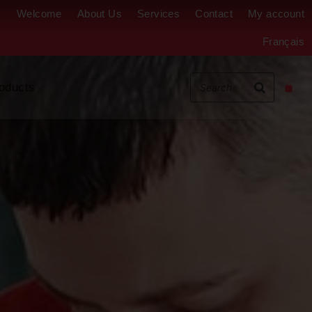
Welcome
About Us
Services
Contact
My account
Français
oducts