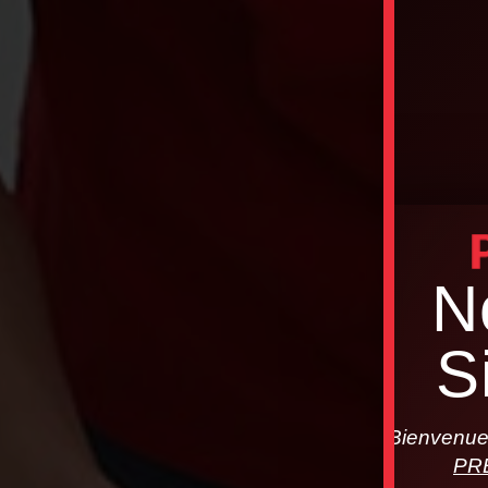
N
S
Bienvenue 
PR