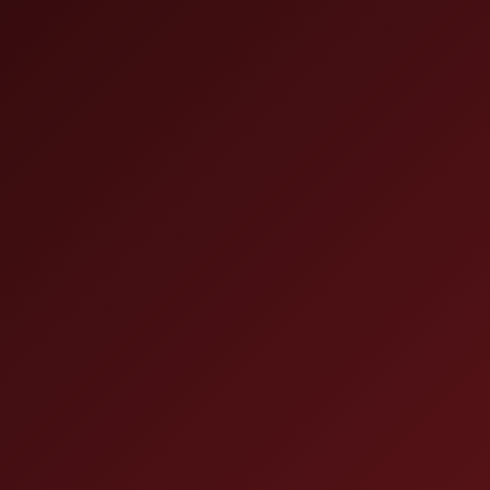
 Pull
ge
 Size
ton, tight
g, double-