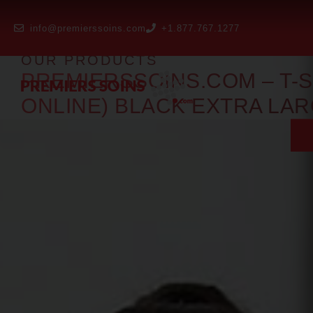
info@premierssoins.com
+1.877.767.1277
OUR PRODUCTS
PREMIERSSOINS.COM – T-S
ONLINE) BLACK EXTRA LA