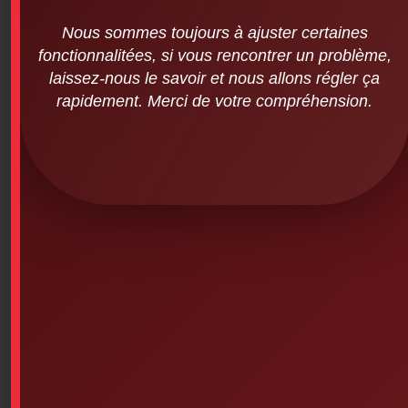
Nous sommes toujours à ajuster certaines
fonctionnalitées, si vous rencontrer un problème,
laissez-nous le savoir et nous allons régler ça
rapidement. Merci de votre compréhension.
Premierssoins.com – T-Shirt Sweater
(red online) – black small
SKU: 7PS-785
Premierssoins.com – Pullover T-Shirt (Red Online –
Black – Size Small)
Printed T-shirt in any size, 100% preshrunk cotton,
tight knit, seamless collar, shoulder-to-shoulder taping,
double-needle stitching
This product is currently out of stock and unavailable.