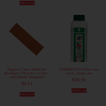
Add to cart
Regular Fabric Adhesive
CEDERROTH 500ml eye
Bandage (7/8 inch x 3 inch –
wash, single use
Individually Wrapped)
$
28.50
$
0.11
Add to cart
Add to cart