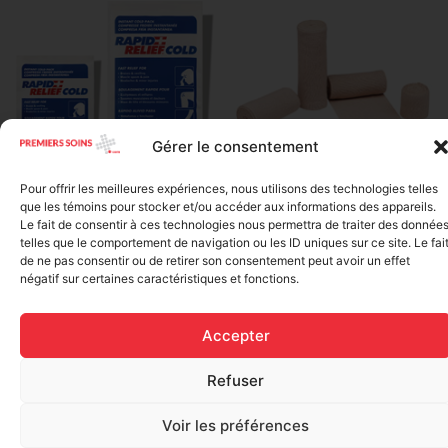
Gérer le consentement
Elastic bandage (3 inches
Pour offrir les meilleures expériences, nous utilisons des technologies telles
Rapid Relief – Instant Cold
wide)
que les témoins pour stocker et/ou accéder aux informations des appareils.
Pack (10.2 x 15.2 cm) small
Le fait de consentir à ces technologies nous permettra de traiter des donnée
$
1.20
ice
telles que le comportement de navigation ou les ID uniques sur ce site. Le fai
de ne pas consentir ou de retirer son consentement peut avoir un effet
$
1.48
Add to cart
négatif sur certaines caractéristiques et fonctions.
Add to cart
Accepter
Refuser
Voir les préférences