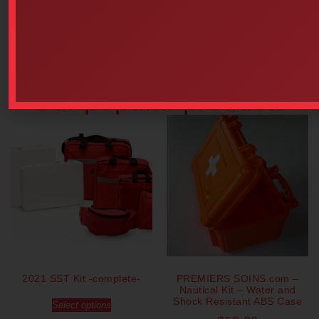
$
448.00
$
30.20
Read more
Add to cart
Our popular products
2021 SST Kit -complete-
PREMIERS SOINS.com –
Nautical Kit – Water and
Shock Resistant ABS Case
Select options