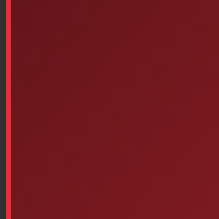
Wooden Tongue Depressors
Assorted Butterfly Skin
Pack Of 100 – Adult
Closures 10 Units
$
9.14
$
1.90
Read more
Add to cart
Antibiotic Ointments, Topical,
EMPTY, PLASTIC (16-1/2
Single-Use, Case Of 1728
Inches X 12-7/8 Inches X 5-7/8
Inches) WHITE