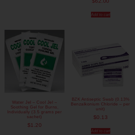
$
62.00
Add to cart
BZK Antiseptic Swab (0.13%
Water Jel – Cool Jel –
Benzalkonium Chloride – per
Soothing Gel for Burns,
unit)
Individually (3.5 grams per
sachet)
$
0.13
$
1.20
Add to cart