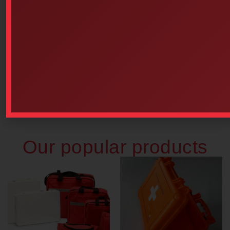
St. John Ambulance Bilingual
Pocket Guide
$
3.25
Guide, CPR-AED Manual 4h
Add to cart
RED CROSS (French Version)
$
8.00
Add to cart
Our popular products