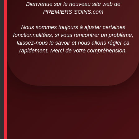
Bienvenue sur le nouveau site web de
PREMIERS SOINS.com
Nous sommes toujours à ajuster certaines
fonctionnalitées, si vous rencontrer un problème,
laissez-nous le savoir et nous allons régler ça
rapidement. Merci de votre compréhension.
Premierssoins.com – T-Shirt Sweater
(red online)
SKU: 0PS-785
Premierssoins.com – T-Shirt (Red Cross Online – Size
Selection)
T-shirt in any size with print, 100% preshrunk cotton,
tight knit, seamless collar, shoulder-to-shoulder taping,
double-needle stitching