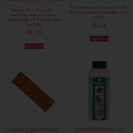
BZK Antiseptic Swab (0.13%
Water Jel – Cool Jel –
Benzalkonium Chloride – per
Soothing Gel for Burns,
unit)
Individually (3.5 grams per
sachet)
$
0.13
$
1.20
Add to cart
Add to cart
Regular Fabric Adhesive
CEDERROTH 500ml eye