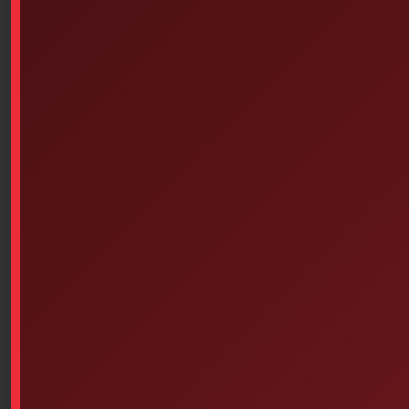
Carrying Case For ZOLL 3
Antibiotic Ointments, Topical,
Single-Use, Case Of 1728
$
175.84
$
448.00
Add to cart
Read more