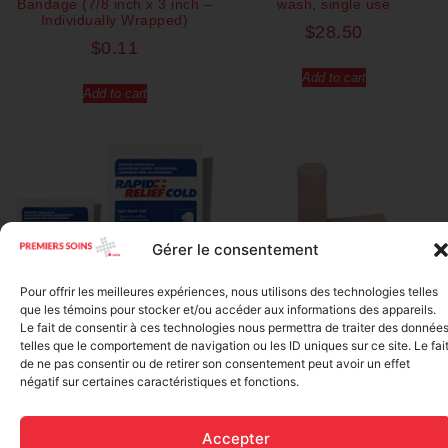
Bandage (7/8 inch x 3 inch –
wash, single use
Individually Wrapped)
$
28.50
$
0.11
Add to cart
Add to cart
Gérer le consentement
Pour offrir les meilleures expériences, nous utilisons des technologies telles
que les témoins pour stocker et/ou accéder aux informations des appareils.
Le fait de consentir à ces technologies nous permettra de traiter des donnée
Elastic bandage (3 inches
telles que le comportement de navigation ou les ID uniques sur ce site. Le fai
Rapid Relief – Instant Cold
wide)
Pack (10.2 x 15.2 cm) small
de ne pas consentir ou de retirer son consentement peut avoir un effet
$
1.20
ice
négatif sur certaines caractéristiques et fonctions.
$
1.48
Add to cart
Accepter