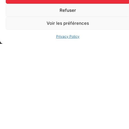
Add to cart
Refuser
Voir les préférences
Privacy Policy
FAQ
Frequently asked questions
Why Don't They Ask For My Date Of Birth When I
Register For A Course?