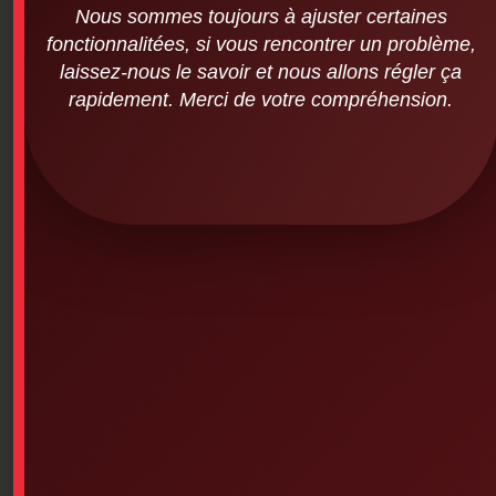
Nous sommes toujours à ajuster certaines
fonctionnalitées, si vous rencontrer un problème,
PSYCHOLOGICAL FIRST AID – Taking
laissez-nous le savoir et nous allons régler ça
care of yourself -online-
rapidement. Merci de votre compréhension.
$
19.95
PSYCHOLOGICAL FIRST AID – Taking care of yourself -
online-
Add To Cart