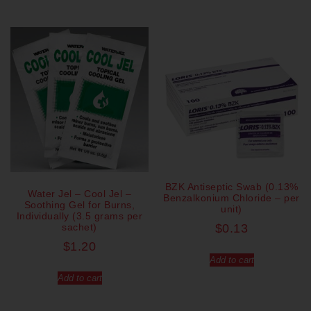
BZK Antiseptic Swab (0.13%
Water Jel – Cool Jel –
Benzalkonium Chloride – per
Soothing Gel for Burns,
unit)
Individually (3.5 grams per
sachet)
$
0.13
$
1.20
Add to cart
Add to cart