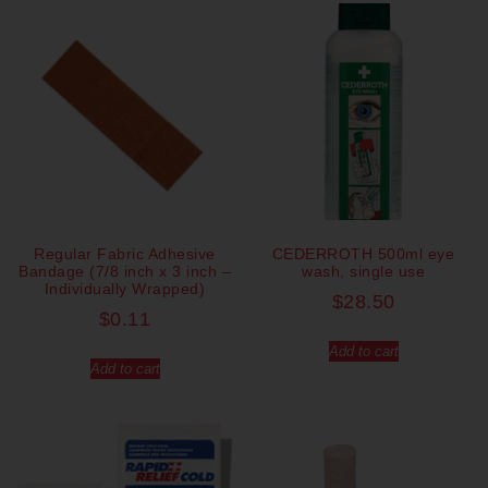
Regular Fabric Adhesive
CEDERROTH 500ml eye
Bandage (7/8 inch x 3 inch –
wash, single use
Individually Wrapped)
$
28.50
$
0.11
Add to cart
Add to cart