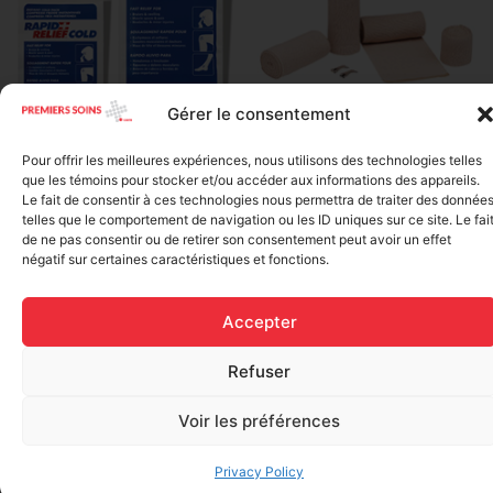
Gérer le consentement
Elastic bandage (3 inches
Rapid Relief – Instant Cold
wide)
Pour offrir les meilleures expériences, nous utilisons des technologies telles
Pack (10.2 x 15.2 cm) small
que les témoins pour stocker et/ou accéder aux informations des appareils.
$
1.20
ice
Le fait de consentir à ces technologies nous permettra de traiter des donnée
telles que le comportement de navigation ou les ID uniques sur ce site. Le fai
$
1.48
Add to cart
de ne pas consentir ou de retirer son consentement peut avoir un effet
négatif sur certaines caractéristiques et fonctions.
Add to cart
Accepter
Refuser
Voir les préférences
FAQ
Privacy Policy