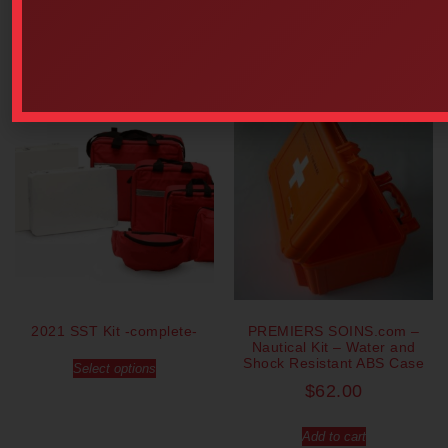
Our popular products
2021 SST Kit -complete-
PREMIERS SOINS.com –
Nautical Kit – Water and
Shock Resistant ABS Case
Select options
$
62.00
Add to cart