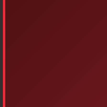
EMPTY, PLASTIC (16-1/2
Inches X 12-7/8 Inches X 5-7/8
Inches) WHITE
$
30.20
Guide, CPR-AED Manual 4h
RED CROSS (French Version)
Add to cart
$
8.00
Add to cart