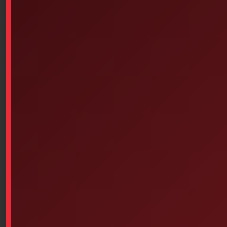
Similar products
Elastic
Traverse Rescue Cirque I –
Belt First Aid Kit
$
0.14
Select options
Add to cart