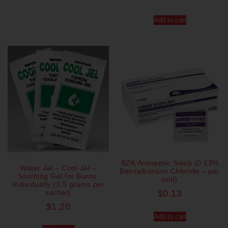
Add to cart
BZK Antiseptic Swab (0.13%
Water Jel – Cool Jel –
Benzalkonium Chloride – per
Soothing Gel for Burns,
unit)
Individually (3.5 grams per
sachet)
$
0.13
$
1.20
Add to cart