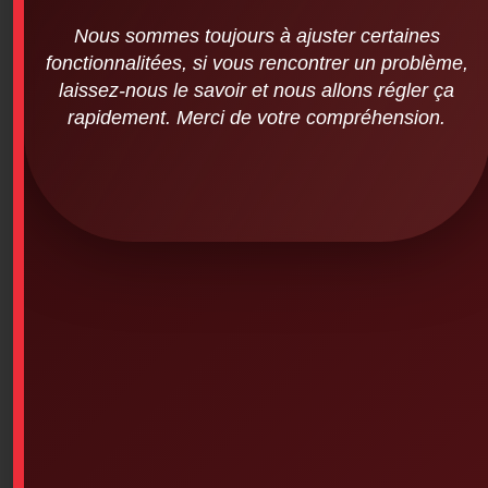
Nous sommes toujours à ajuster certaines
fonctionnalitées, si vous rencontrer un problème,
laissez-nous le savoir et nous allons régler ça
rapidement. Merci de votre compréhension.
Red/Black Sleeveless Patrol Jacket with
White Cross
SKU: 0PS-913
Sleeveless Red/Black FIRST RESPONDER Patrol Jacket
with White Cross
-Available in a variety of sizes
– Coat with a drawstring waist
This product is currently out of stock and unavailable.