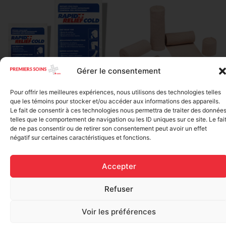
Gérer le consentement
Elastic bandage (3 inches
Pour offrir les meilleures expériences, nous utilisons des technologies telles
Rapid Relief – Instant Cold
wide)
que les témoins pour stocker et/ou accéder aux informations des appareils.
Pack (10.2 x 15.2 cm) small
Le fait de consentir à ces technologies nous permettra de traiter des donnée
$
1.20
ice
telles que le comportement de navigation ou les ID uniques sur ce site. Le fai
$
1.48
de ne pas consentir ou de retirer son consentement peut avoir un effet
Add to cart
négatif sur certaines caractéristiques et fonctions.
Add to cart
Accepter
Refuser
Voir les préférences