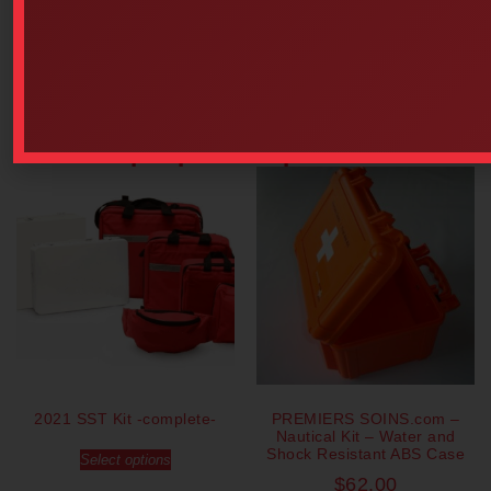
$
30.20
Read more
Add to cart
Our popular products
2021 SST Kit -complete-
PREMIERS SOINS.com –
Nautical Kit – Water and
Shock Resistant ABS Case
Select options
$
62.00