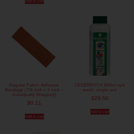
Add to cart
Regular Fabric Adhesive
CEDERROTH 500ml eye
Bandage (7/8 inch x 3 inch –
wash, single use
Individually Wrapped)
$
28.50
$
0.11
Add to cart
Add to cart