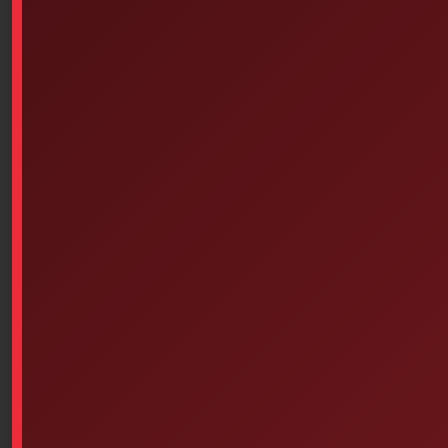
Traverse Rescue Cirque I –
Philips HeartStart FRx SMART
Belt First Aid Kit
II Electrodes For Adults
$
116.27
Select options
Add to cart
Antibiotic Ointments, Topical,
EMPTY, PLASTIC (16-1/2
Single-Use, Case Of 1728
Inches X 12-7/8 Inches X 5-7/8
Inches) WHITE
$
448.00