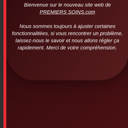
Bienvenue sur le nouveau site web de
PREMIERS SOINS.com
Nous sommes toujours à ajuster certaines
fonctionnalitées, si vous rencontrer un problème,
laissez-nous le savoir et nous allons régler ça
rapidement. Merci de votre compréhension.
Red Cross – Emergency Medical
Responder Manual Supplement (English
Version)
$
60.00
SKU: 2PS-117
Canadian Red Cross – Emergency Medical Responder
Manual Supplement (English Version)