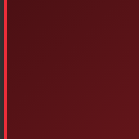
Adhesive Bandage Roll (7.6
Latex Gloves – Powdered (100
Cm X 0.9 Meters)
Units Per Box – Choice Of
Size)
$
9.80
Select options
Add to cart