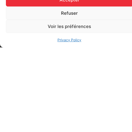
Add to cart
Refuser
Voir les préférences
Privacy Policy
FAQ
Frequently asked questions
Why Don't They Ask For My Date Of Birth When I
Register For A Course?