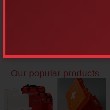
Basic Installation Service (for
Kit With Sign)
$
49.00
Add to cart
Guide, CPR-AED Manual 4h
RED CROSS (French Version)
$
8.00
Add to cart
Our popular products