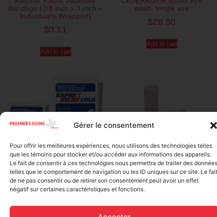
Regular Fabric Adhesive
CEDERROTH 500ml eye
Bandage (7/8 inch x 3 inch –
wash, single use
Individually Wrapped)
$
28.50
$
0.11
Add to cart
Add to cart
Gérer le consentement
Pour offrir les meilleures expériences, nous utilisons des technologies telles
que les témoins pour stocker et/ou accéder aux informations des appareils.
Le fait de consentir à ces technologies nous permettra de traiter des donnée
Elastic bandage (3 inches
telles que le comportement de navigation ou les ID uniques sur ce site. Le fai
Rapid Relief – Instant Cold
wide)
de ne pas consentir ou de retirer son consentement peut avoir un effet
Pack (10.2 x 15.2 cm) small
$
1.20
négatif sur certaines caractéristiques et fonctions.
ice
$
1.48
Add to cart
Accepter