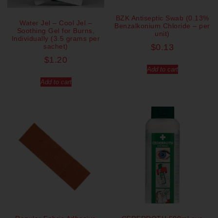
BZK Antiseptic Swab (0.13%
Water Jel – Cool Jel –
Benzalkonium Chloride – per
Soothing Gel for Burns,
unit)
Individually (3.5 grams per
sachet)
$
0.13
$
1.20
Add to cart
Add to cart