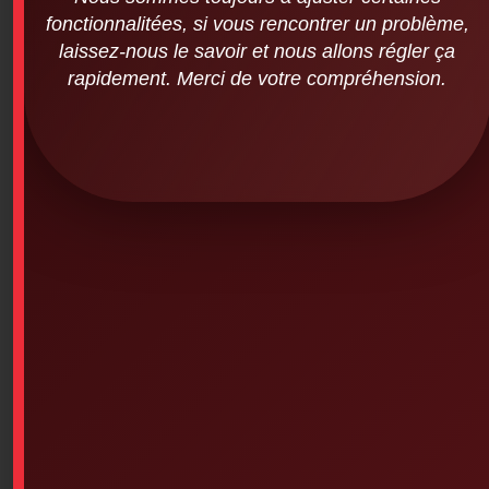
vehicle – plastic box)
fonctionnalitées, si vous rencontrer un problème,
$
49.32
laissez-nous le savoir et nous allons régler ça
rapidement. Merci de votre compréhension.
SKU: 6PS-327
French Red Cross – Filled First Aid Kit (for vehicles –
plastic box)
– Car and vehicle kit, replaced by the 6PS-326
Available on backorder
Add To Cart