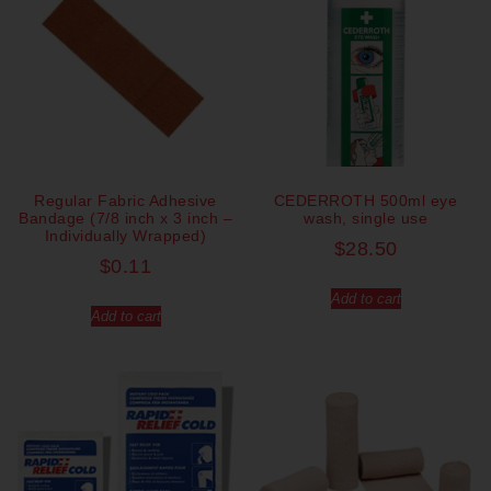
Regular Fabric Adhesive
CEDERROTH 500ml eye
Bandage (7/8 inch x 3 inch –
wash, single use
Individually Wrapped)
$
28.50
$
0.11
Add to cart
Add to cart