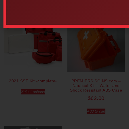
Our popular products
2021 SST Kit -complete-
PREMIERS SOINS.com –
Nautical Kit – Water and
Shock Resistant ABS Case
Select options
$
62.00
Add to cart