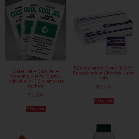
BZK Antiseptic Swab (0.13%
Water Jel – Cool Jel –
Benzalkonium Chloride – per
Soothing Gel for Burns,
unit)
Individually (3.5 grams per
sachet)
$
0.13
$
1.20
Add to cart
Add to cart