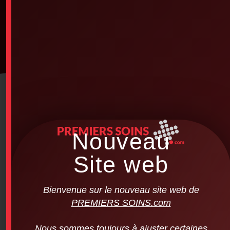
Nouveau
Site web
Bienvenue sur le nouveau site web de
PREMIERS SOINS.com
Nous sommes toujours à ajuster certaines
Red Cross – Filled First Aid Kit (for