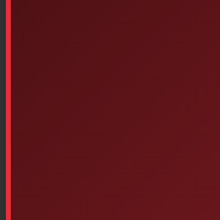
Basic Installation Service (for
Kit With Sign)
Sterile Gauze Pads (4 Inches
$
49.00
X 4 Inches, 1 Unit Per
Wrapper) – Box Of 100
Add to cart
$
16.94
Add to cart