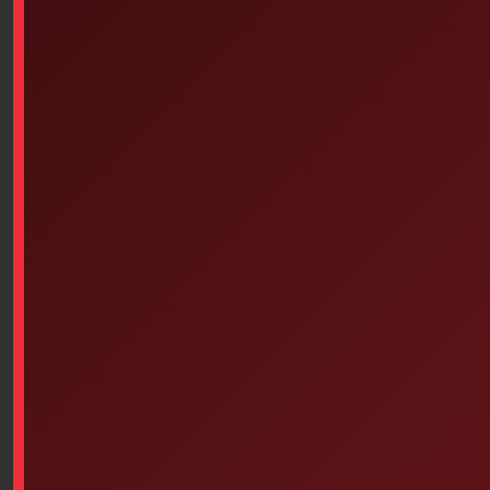
Similar products
Q-Tips Cotton Swab Pack Of
EMPTY, PLASTIC Kit (16-1/2
400
Inches X 12-7/8 Inches X 5-7/8
Inches) – Duplicate – 1
$
11.20
$
31.75
Add to cart
Add to cart