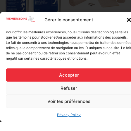
Gérer le consentement
Elastic bandage (3 inches
Rapid Relief – Instant Cold
wide)
Pack (10.2 x 15.2 cm) small
Pour offrir les meilleures expériences, nous utilisons des technologies telles
$
1.20
ice
que les témoins pour stocker et/ou accéder aux informations des appareils.
Le fait de consentir à ces technologies nous permettra de traiter des donnée
$
1.48
telles que le comportement de navigation ou les ID uniques sur ce site. Le fai
Add to cart
de ne pas consentir ou de retirer son consentement peut avoir un effet
Add to cart
négatif sur certaines caractéristiques et fonctions.
Accepter
Refuser
Voir les préférences
FAQ
Privacy Policy
Frequently asked questions