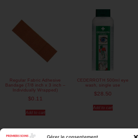
Regular Fabric Adhesive
CEDERROTH 500ml eye
Bandage (7/8 inch x 3 inch –
wash, single use
Individually Wrapped)
$
28.50
$
0.11
Add to cart
Add to cart
Gérer le consentement