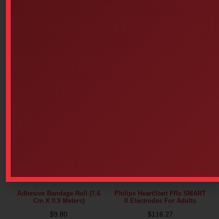
Steri-Strip 1/8 In X 3 In 5/box
Wooden Splint Set, Assorted
Of 50
Sizes, Pack Of 6
$
74.27
$
4.43
Add to cart
Add to cart
Adhesive Bandage Roll (7.6
Philips HeartStart FRx SMART
Cm X 0.9 Meters)
II Electrodes For Adults
$
9.80
$
116.27