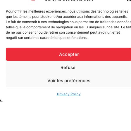
Pour offrir les meilleures expériences, nous utilisons des technologies telles
que les témoins pour stocker et/ou accéder aux informations des appareils.
Le fait de consentir à ces technologies nous permettra de traiter des donnée
telles que le comportement de navigation ou les ID uniques sur ce site. Le fai
de ne pas consentir ou de retirer son consentement peut avoir un effet
négatif sur certaines caractéristiques et fonctions.
Elastic bandage (3 inches
Rapid Relief – Instant Cold
wide)
Accepter
Pack (10.2 x 15.2 cm) small
$
1.20
ice
Refuser
$
1.48
Add to cart
Voir les préférences
Add to cart
Privacy Policy