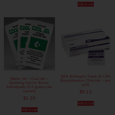
Add to cart
BZK Antiseptic Swab (0.13%
Water Jel – Cool Jel –
Benzalkonium Chloride – per
Soothing Gel for Burns,
unit)
Individually (3.5 grams per
sachet)
$
0.13
$
1.20
Add to cart
Add to cart