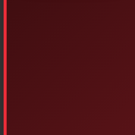
The smaller version of the SAM splint.
This splint is a necessity for finger sprains or fractures.
Made of a thin aluminum sheet, covered in closed-cell
foam provides protection for unfortunate sprains or
breaks.
Curved and pinched at the tip of the finger, it becomes
extremely strong.
Lightweight and compact, it takes up no space in your
bag.
Can be reworked and reused multiple times, just make
sure to wash them thoroughly before reusing. Sam
speed splint, splint
Available on backorder
Add To Cart