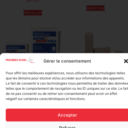
Add to cart
Add to cart
Gérer le consentement
Pour offrir les meilleures expériences, nous utilisons des technologies telles
que les témoins pour stocker et/ou accéder aux informations des appareils.
Elastic bandage (3 inches
Le fait de consentir à ces technologies nous permettra de traiter des donnée
Rapid Relief – Instant Cold
wide)
telles que le comportement de navigation ou les ID uniques sur ce site. Le fai
Pack (10.2 x 15.2 cm) small
$
1.20
de ne pas consentir ou de retirer son consentement peut avoir un effet
ice
négatif sur certaines caractéristiques et fonctions.
$
1.48
Add to cart
Accepter
Add to cart
Refuser