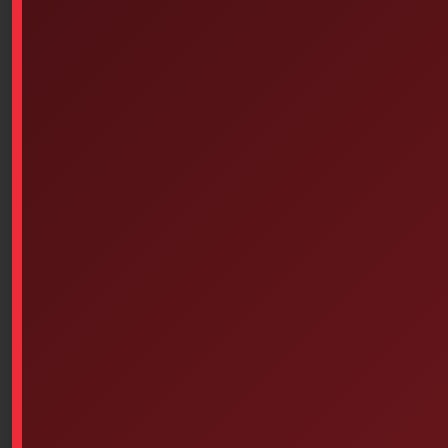
Dorso-Lite – Spine Board (72
Inches X 18 Inches) Green
Read more
Fabric Adhesive Bandages
Assorted Sizes – Pack Of 100
$
13.95
Add to cart