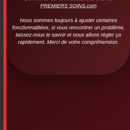
PREMIERS SOINS.com
Nous sommes toujours à ajuster certaines
fonctionnalitées, si vous rencontrer un problème,
laissez-nous le savoir et nous allons régler ça
rapidement. Merci de votre compréhension.
Splinter-out, pack of 10
$
5.40
SKU: 6PS-439
o Allows for sterility and minimal discomfort in splinters
o Tri-bevel design for loosening and extracting
splinters
o Compact, easy to store in a first aid kit
o Individually wrapped