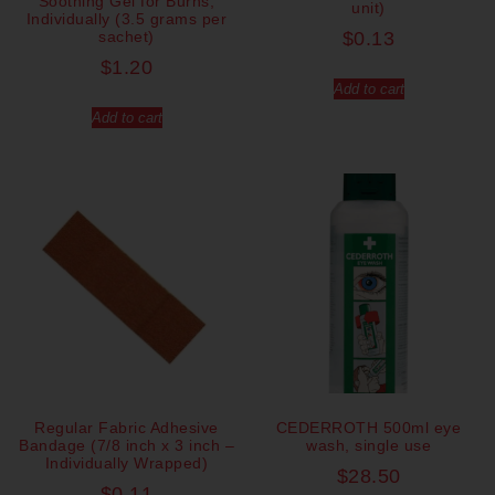
Soothing Gel for Burns,
unit)
Individually (3.5 grams per
sachet)
$
0.13
$
1.20
Add to cart
Add to cart
Regular Fabric Adhesive
CEDERROTH 500ml eye
Bandage (7/8 inch x 3 inch –
wash, single use
Individually Wrapped)
$
28.50
$
0.11