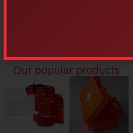
Summit Patrol Vest (One
St. John Ambulance Bilingual
Size)
Pocket Guide
$
311.89
$
3.25
Add to cart
Add to cart
Our popular products