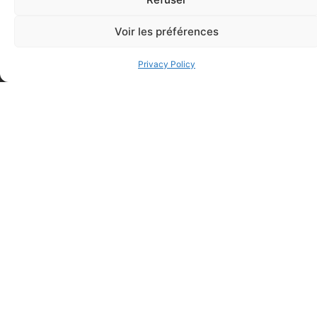
Voir les préférences
Privacy Policy
FAQ
Frequently asked questions
Why Don't They Ask For My Date Of Birth When I
Register For A Course?
When Will I Be Able To Access My Theoretical Training
Online?