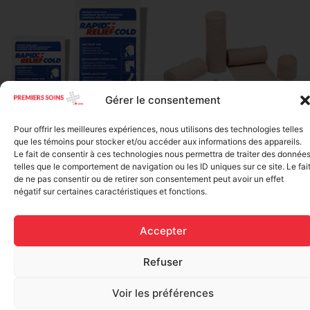
Gérer le consentement
Elastic bandage (3 inches
Pour offrir les meilleures expériences, nous utilisons des technologies telles
Rapid Relief – Instant Cold
wide)
que les témoins pour stocker et/ou accéder aux informations des appareils.
Pack (10.2 x 15.2 cm) small
Le fait de consentir à ces technologies nous permettra de traiter des donnée
$
1.20
ice
telles que le comportement de navigation ou les ID uniques sur ce site. Le fai
$
1.48
de ne pas consentir ou de retirer son consentement peut avoir un effet
Add to cart
négatif sur certaines caractéristiques et fonctions.
Add to cart
Accepter
Refuser
Voir les préférences