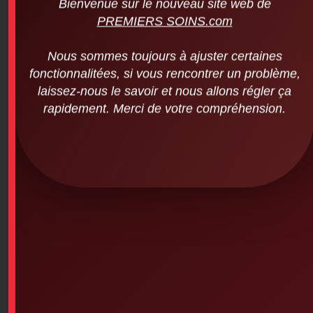
Nous sommes toujours à ajuster certaines
fonctionnalitées, si vous rencontrer un problème,
laissez-nous le savoir et nous allons régler ça
rapidement. Merci de votre compréhension.
STANDARD FIRST AID BLENDED
(Renewal) – PART 2 – IN CLASS –
Montreal – STANDARD FIRST AID
BLENDED (Renewal) – PART 2 – IN
CLASS – Montreal
$
74.95
STANDARD FIRST AID BLENDED (Renewal) – PART 2 –
IN CLASS – Montreal
Add To Cart