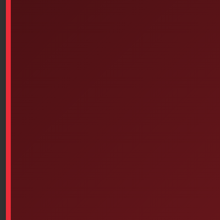
Steri-Strip 1/8 In X 3 In 5/box
Wooden Splint Set, Assorted
Of 50
Sizes, Pack Of 6
$
74.27
$
4.43
Add to cart
Add to cart
Adhesive Bandage Roll (7.6
Philips HeartStart FRx SMART
Cm X 0.9 Meters)
II Electrodes For Adults