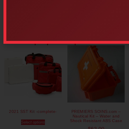
$
9.80
$
116.27
Add to cart
Add to cart
Our popular products
2021 SST Kit -complete-
PREMIERS SOINS.com –
Nautical Kit – Water and
Shock Resistant ABS Case
Select options
$
62.00