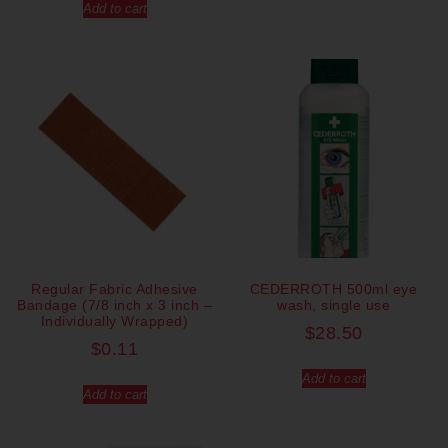
Add to cart
Regular Fabric Adhesive
CEDERROTH 500ml eye
Bandage (7/8 inch x 3 inch –
wash, single use
Individually Wrapped)
$
28.50
$
0.11
Add to cart
Add to cart