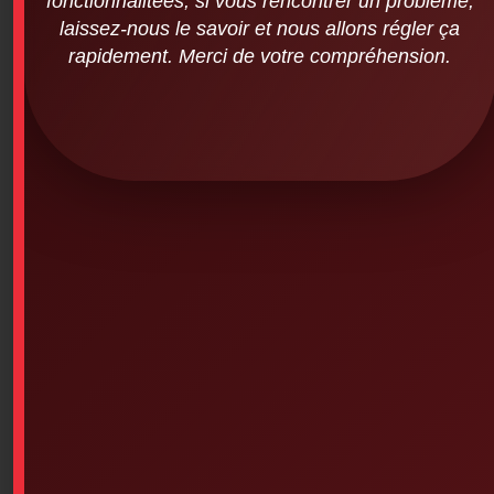
fonctionnalitées, si vous rencontrer un problème,
Training / GROUPED Airway
laissez-nous le savoir et nous allons régler ça
Management + Oxygen Therapy
rapidement. Merci de votre compréhension.
$
250.00
SKU: 9PS-8959
Training / GROUPED Airway Management + Private
Oxygen Therapy
With other training
Available on backorder
Add To Cart