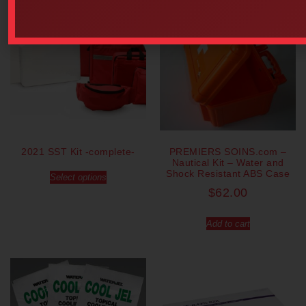
2021 SST Kit -complete-
PREMIERS SOINS.com –
Nautical Kit – Water and
Shock Resistant ABS Case
Select options
$
62.00
Add to cart