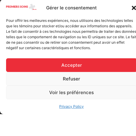
Elastic bandage (3 inches
Gérer le consentement
Rapid Relief – Instant Cold
wide)
Pack (10.2 x 15.2 cm) small
$
1.20
ice
Pour offrir les meilleures expériences, nous utilisons des technologies telles
que les témoins pour stocker et/ou accéder aux informations des appareils.
$
1.48
Le fait de consentir à ces technologies nous permettra de traiter des donnée
Add to cart
telles que le comportement de navigation ou les ID uniques sur ce site. Le fai
de ne pas consentir ou de retirer son consentement peut avoir un effet
Add to cart
négatif sur certaines caractéristiques et fonctions.
Accepter
Refuser
Voir les préférences
FAQ
Privacy Policy
Frequently asked questions