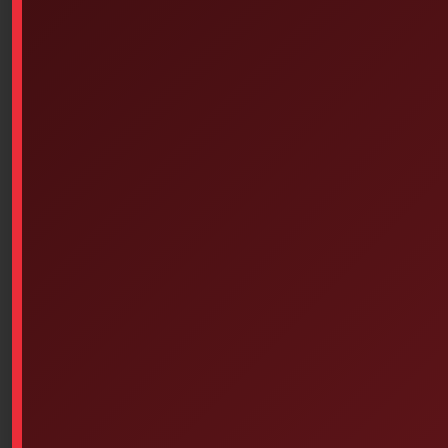
Similar products
Elastic
Latex Gloves – Powdered (100
Units Per Box – Choice Of
$
0.14
Size)
Add to cart
Select options