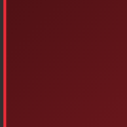
Dorso-Lite – Spine Board (72
Inches X 18 Inches) Green
Read more
St. John Ambulance Bilingual
Pocket Guide
$
3.25
Add to cart
Our popular products