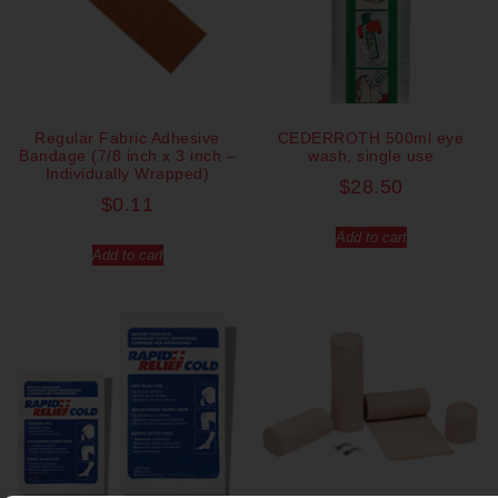
Regular Fabric Adhesive
CEDERROTH 500ml eye
Bandage (7/8 inch x 3 inch –
wash, single use
Individually Wrapped)
$
28.50
$
0.11
Add to cart
Add to cart