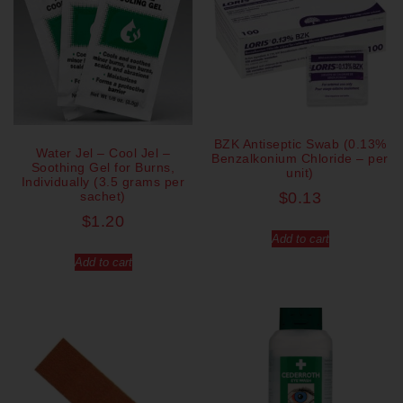
BZK Antiseptic Swab (0.13%
Water Jel – Cool Jel –
Benzalkonium Chloride – per
Soothing Gel for Burns,
unit)
Individually (3.5 grams per
sachet)
$
0.13
$
1.20
Add to cart
Add to cart