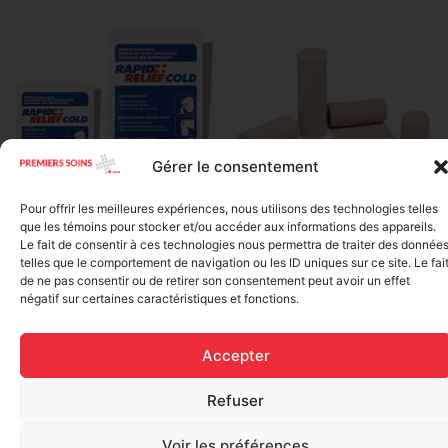
Gérer le consentement
Pour offrir les meilleures expériences, nous utilisons des technologies telles
Elastic bandage (3 inches
que les témoins pour stocker et/ou accéder aux informations des appareils.
Rapid Relief – Instant Cold
wide)
Le fait de consentir à ces technologies nous permettra de traiter des donnée
Pack (10.2 x 15.2 cm) small
$
1.20
telles que le comportement de navigation ou les ID uniques sur ce site. Le fai
ice
de ne pas consentir ou de retirer son consentement peut avoir un effet
$
1.48
négatif sur certaines caractéristiques et fonctions.
Add to cart
Add to cart
Accepter
Refuser
Voir les préférences