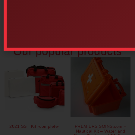
Guide, CPR-AED Manual 4h
RED CROSS (French Version)
Add to cart
$
8.00
Add to cart
Our popular products
2021 SST Kit -complete-
PREMIERS SOINS.com –
Nautical Kit – Water and