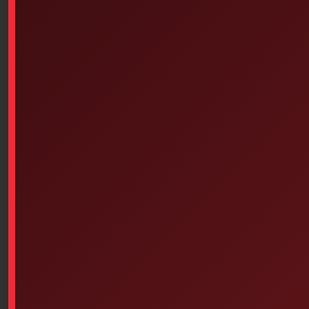
Similar products
Dorso-Lite – Spine Board (72
Inches X 18 Inches) Green