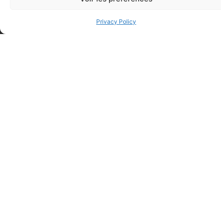
Privacy Policy
FAQ
Frequently asked questions
Why Don't They Ask For My Date Of Birth When I
Register For A Course?
When Will I Be Able To Access My Theoretical Training
Online?