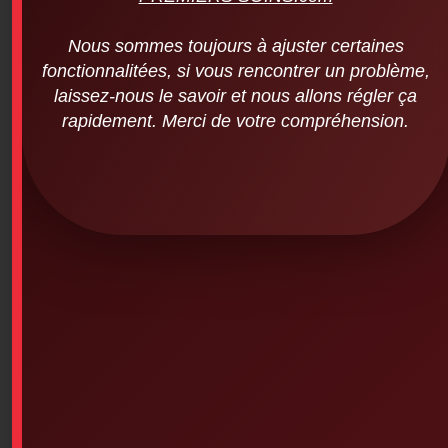
Nous sommes toujours à ajuster certaines
fonctionnalitées, si vous rencontrer un problème,
laissez-nous le savoir et nous allons régler ça
rapidement. Merci de votre compréhension.
Vinyl Gloves – Powder-Free (100 units
per pack – Small)
SKU: 6PS-389
Vinyl Gloves (Powder-Free – 100 per pack – Any size)
Minimum of 10 boxes per order
-Various brands: AMD Rithmed, BEST, Medicom, Keep
Kleen, FisherBrand, Formedica, etc.
This product is currently out of stock and unavailable.