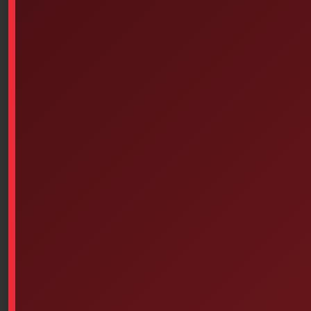
Read more
Traverse Rescue Cirque I –
Belt First Aid Kit
Select options
EMPTY, PLASTIC Kit (16-1/2
Inches X 12-7/8 Inches X 5-7/8
Inches) – Duplicate – 1
$
31.75