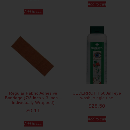
Add to cart
Add to cart
Regular Fabric Adhesive
CEDERROTH 500ml eye
Bandage (7/8 inch x 3 inch –
wash, single use
Individually Wrapped)
$
28.50
$
0.11
Add to cart
Add to cart