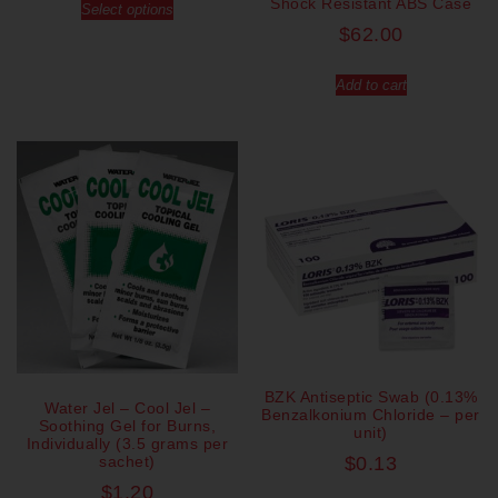
Shock Resistant ABS Case
Select options
$
62.00
Add to cart
BZK Antiseptic Swab (0.13%
Water Jel – Cool Jel –
Benzalkonium Chloride – per
Soothing Gel for Burns,
unit)
Individually (3.5 grams per
sachet)
$
0.13
$
1.20