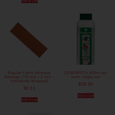
Add to cart
Regular Fabric Adhesive
CEDERROTH 500ml eye
Bandage (7/8 inch x 3 inch –
wash, single use
Individually Wrapped)
$
28.50
$
0.11
Add to cart
Add to cart