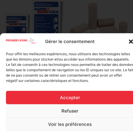
Gérer le consentement
Elastic bandage (3 inches
Pour offrir les meilleures expériences, nous utilisons des technologies telles
Rapid Relief – Instant Cold
wide)
que les témoins pour stocker et/ou accéder aux informations des appareils.
Pack (10.2 x 15.2 cm) small
Le fait de consentir à ces technologies nous permettra de traiter des donnée
$
1.20
ice
telles que le comportement de navigation ou les ID uniques sur ce site. Le fai
$
1.48
de ne pas consentir ou de retirer son consentement peut avoir un effet
Add to cart
négatif sur certaines caractéristiques et fonctions.
Add to cart
Accepter
Refuser
Voir les préférences