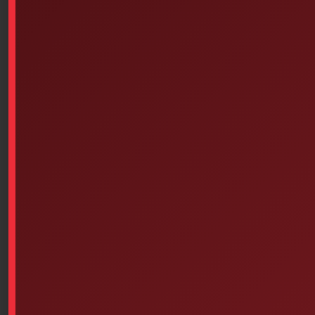
Read more
Elastic
$
0.14
Add to cart
Carrying Case For ZOLL 3
EMPTY, PLASTIC (16-1/2
Inches X 12-7/8 Inches X 5-7/8
$
175.84
Inches) WHITE