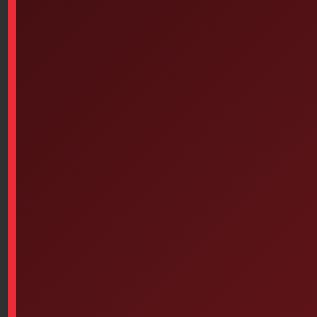
Similar products
Dorso-Lite – Spine Board (72
Inches X 18 Inches) Green