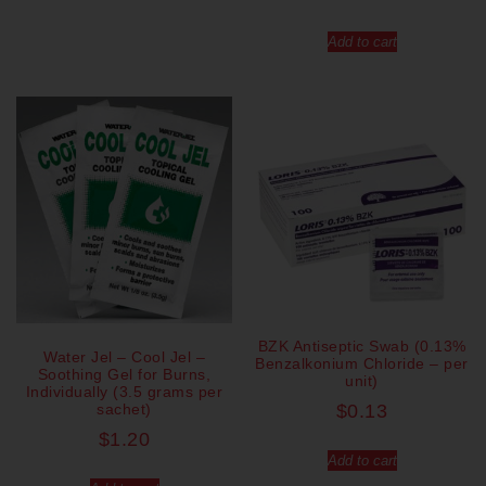
Add to cart
BZK Antiseptic Swab (0.13%
Water Jel – Cool Jel –
Benzalkonium Chloride – per
Soothing Gel for Burns,
unit)
Individually (3.5 grams per
sachet)
$
0.13
$
1.20
Add to cart