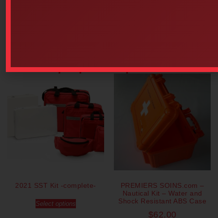
$
30.20
Add to cart
Add to cart
Our popular products
2021 SST Kit -complete-
PREMIERS SOINS.com –
Nautical Kit – Water and
Shock Resistant ABS Case
Select options
$
62.00