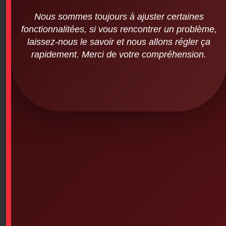
Nous sommes toujours à ajuster certaines
fonctionnalitées, si vous rencontrer un problème,
laissez-nous le savoir et nous allons régler ça
rapidement. Merci de votre compréhension.
Vinyl Gloves – Powdered (100 units per
box – Small)
SKU: 3PS-143
Vinyl Gloves (Lightly Powdered – 100 per box – Choice
of sizes)
Minimum of 10 boxes per order
-Various brands: AMD Rithmed, BEST, Medicom, Keep
Kleen, FisherBrand, Formedica, etc.
This product is currently out of stock and unavailable.