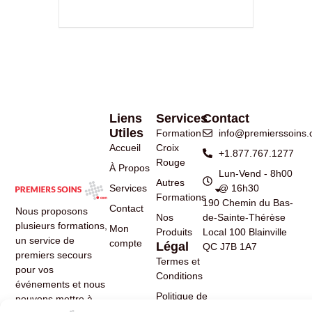
Liens
Services
Contact
Utiles
Formation
info@premierssoins
Accueil
Croix
+1.877.767.1277
Rouge
À Propos
Lun-Vend - 8h00
Autres
Services
@ 16h30
Formations
190 Chemin du Bas-
Contact
Nous proposons
Nos
de-Sainte-Thérèse
plusieurs formations,
Mon
Produits
Local 100 Blainville
un service de
compte
Légal
QC J7B 1A7
premiers secours
Termes et
pour vos
Conditions
événements et nous
Politique de
pouvons mettre à
Confidentialité