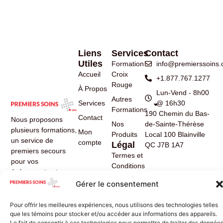
Liens
Services
Contact
Utiles
Formation
info@premierssoins
Accueil
Croix
+1.877.767.1277
Rouge
À Propos
Lun-Vend - 8h00
Autres
Services
@ 16h30
Formations
190 Chemin du Bas-
Contact
Nous proposons
Nos
de-Sainte-Thérèse
plusieurs formations,
Mon
Produits
Local 100 Blainville
un service de
compte
Légal
QC J7B 1A7
premiers secours
Termes et
pour vos
Conditions
événements et nous
Politique de
pouvons mettre à
Gérer le consentement
Confidentialité
jour les trousses de
premiers soins de
Pour offrir les meilleures expériences, nous utilisons des technologies telles
votre entreprise.
que les témoins pour stocker et/ou accéder aux informations des appareils.
Le fait de consentir à ces technologies nous permettra de traiter des donnée