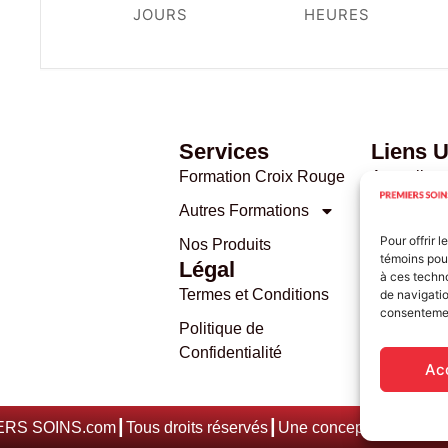
JOURS
HEURES
Services
Liens U
Formation Croix Rouge
Accueil
Autres Formations
À Propos
Pour offrir 
Nos Produits
Services
témoins pour
Légal
à ces techn
Contact
Termes et Conditions
de navigatio
Mon comp
consentement
Politique de
Confidentialité
Ac
S SOINS.com┃Tous droits réservés┃Une conception de
Les