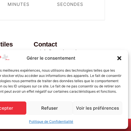
MINUTES
SECONDES
tiles
Contact
info@premierssoins.com
Gérer le consentement
+1.877.767.1277
Lun-Vend - 8h00 @ 16h30
les meilleures expériences, nous utilisons des technologies telles que les
190 Chemin du Bas-de-Sainte-
 stocker et/ou accéder aux informations des appareils. Le fait de consentir
Thérèse Local 100 Blainville
ologies nous permettra de traiter des données telles que le comportement
n ou les ID uniques sur ce site. Le fait de ne pas consentir ou de retirer son
QC J7B 1A7
te
 peut avoir un effet négatif sur certaines caractéristiques et fonctions.
cepter
Refuser
Voir les préférences
Politique de Confidentialité
 Communicateurs