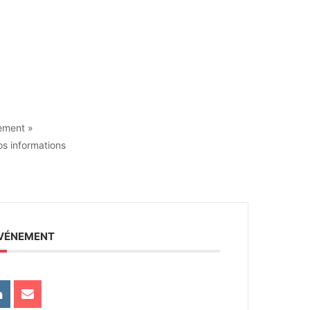
nement »
os informations
ÉVÉNEMENT