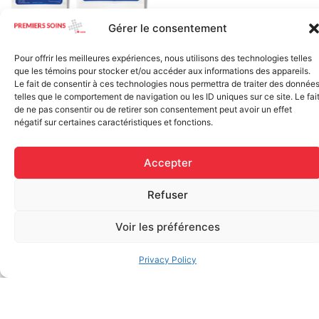
Gérer le consentement
Elastic bandage (3 inches
Rapid Relief – Instant Cold
wide)
Pack (10.2 x 15.2 cm) small
$
1.20
Pour offrir les meilleures expériences, nous utilisons des technologies telles
ice
que les témoins pour stocker et/ou accéder aux informations des appareils.
$
1.48
Le fait de consentir à ces technologies nous permettra de traiter des donnée
Add to cart
telles que le comportement de navigation ou les ID uniques sur ce site. Le fai
de ne pas consentir ou de retirer son consentement peut avoir un effet
Add to cart
négatif sur certaines caractéristiques et fonctions.
Accepter
Refuser
Voir les préférences
FAQ
Privacy Policy
Frequently asked questions