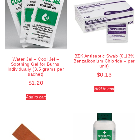
BZK Antiseptic Swab (0.13%
Water Jel – Cool Jel –
Benzalkonium Chloride – per
Soothing Gel for Burns,
unit)
Individually (3.5 grams per
sachet)
$
0.13
$
1.20
Add to cart
Add to cart