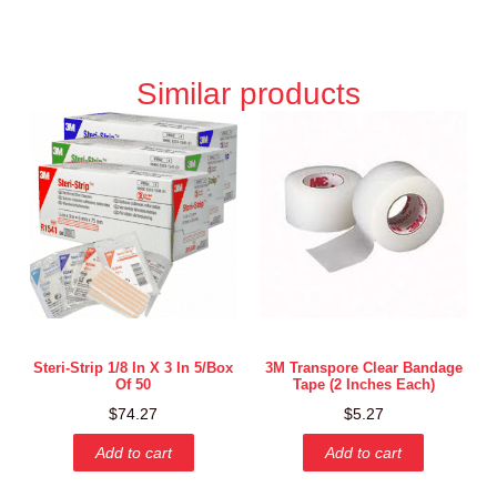
Similar products
Steri-Strip 1/8 In X 3 In 5/box
3M Transpore Clear Bandage
Of 50
Tape (2 Inches Each)
$
74.27
$
5.27
Add to cart
Add to cart