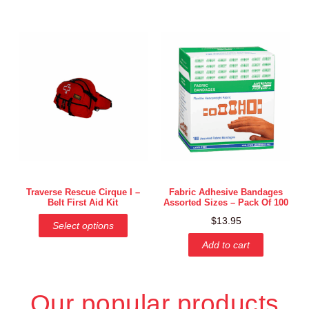
Traverse Rescue Cirque I –
Fabric Adhesive Bandages
Belt First Aid Kit
Assorted Sizes – Pack Of 100
$
13.95
Select options
Add to cart
Our popular products