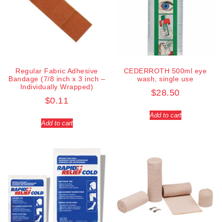
Regular Fabric Adhesive
CEDERROTH 500ml eye
Bandage (7/8 inch x 3 inch –
wash, single use
Individually Wrapped)
$
28.50
$
0.11
Add to cart
Add to cart