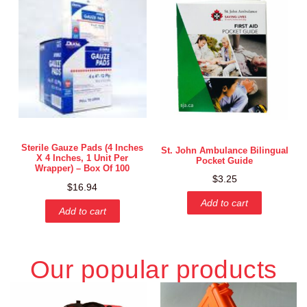
Sterile Gauze Pads (4 Inches
St. John Ambulance Bilingual
X 4 Inches, 1 Unit Per
Pocket Guide
Wrapper) – Box Of 100
$
3.25
$
16.94
Add to cart
Add to cart
Our popular products