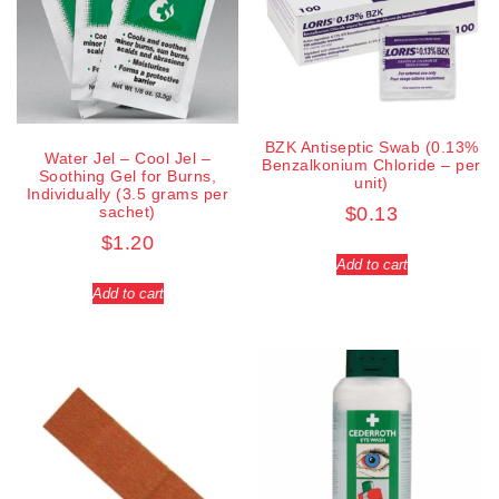
BZK Antiseptic Swab (0.13%
Water Jel – Cool Jel –
Benzalkonium Chloride – per
Soothing Gel for Burns,
unit)
Individually (3.5 grams per
sachet)
$
0.13
$
1.20
Add to cart
Add to cart