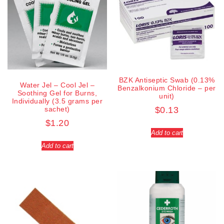
BZK Antiseptic Swab (0.13%
Water Jel – Cool Jel –
Benzalkonium Chloride – per
Soothing Gel for Burns,
unit)
Individually (3.5 grams per
sachet)
$
0.13
$
1.20
Add to cart
Add to cart