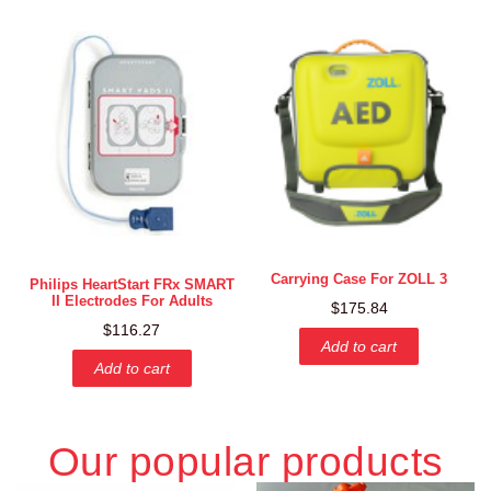
Carrying Case For ZOLL 3
Philips HeartStart FRx SMART
II Electrodes For Adults
$
175.84
$
116.27
Add to cart
Add to cart
Our popular products