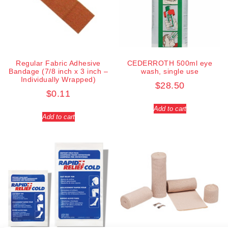
Regular Fabric Adhesive
CEDERROTH 500ml eye
Bandage (7/8 inch x 3 inch –
wash, single use
Individually Wrapped)
$
28.50
$
0.11
Add to cart
Add to cart