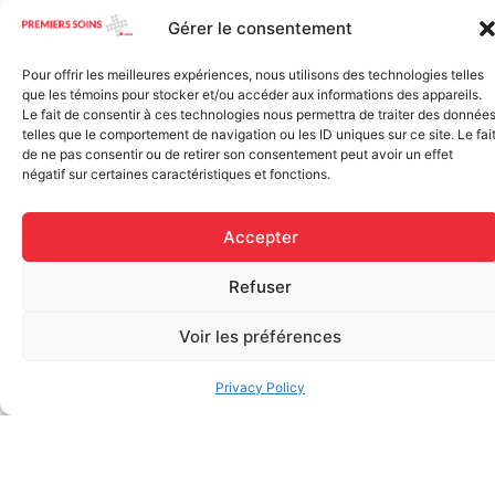
Elastic bandage (3 inches
Gérer le consentement
Rapid Relief – Instant Cold
wide)
Pack (10.2 x 15.2 cm) small
$
1.20
ice
Pour offrir les meilleures expériences, nous utilisons des technologies telles
que les témoins pour stocker et/ou accéder aux informations des appareils.
$
1.48
Le fait de consentir à ces technologies nous permettra de traiter des donnée
Add to cart
telles que le comportement de navigation ou les ID uniques sur ce site. Le fai
de ne pas consentir ou de retirer son consentement peut avoir un effet
Add to cart
négatif sur certaines caractéristiques et fonctions.
Accepter
Refuser
Voir les préférences
FAQ
Privacy Policy
Frequently asked questions