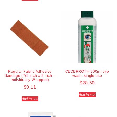
Regular Fabric Adhesive
CEDERROTH 500ml eye
Bandage (7/8 inch x 3 inch –
wash, single use
Individually Wrapped)
$
28.50
$
0.11
Add to cart
Add to cart