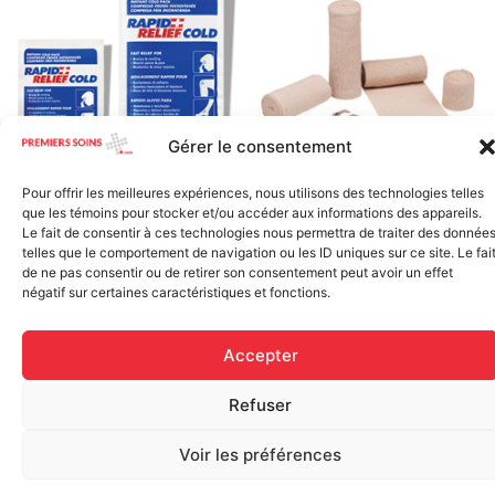
Gérer le consentement
Elastic bandage (3 inches
Pour offrir les meilleures expériences, nous utilisons des technologies telles
Rapid Relief – Instant Cold
wide)
que les témoins pour stocker et/ou accéder aux informations des appareils.
Pack (10.2 x 15.2 cm) small
$
1.20
Le fait de consentir à ces technologies nous permettra de traiter des donnée
ice
telles que le comportement de navigation ou les ID uniques sur ce site. Le fai
$
1.48
de ne pas consentir ou de retirer son consentement peut avoir un effet
Add to cart
négatif sur certaines caractéristiques et fonctions.
Add to cart
Accepter
Refuser
Voir les préférences