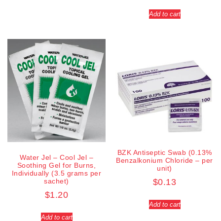
Add to cart
BZK Antiseptic Swab (0.13%
Water Jel – Cool Jel –
Benzalkonium Chloride – per
Soothing Gel for Burns,
unit)
Individually (3.5 grams per
sachet)
$
0.13
$
1.20
Add to cart
Add to cart