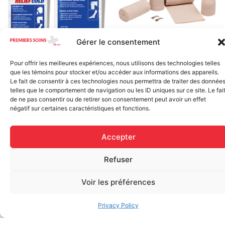
Gérer le consentement
Elastic bandage (3 inches
Rapid Relief – Instant Cold
wide)
Pour offrir les meilleures expériences, nous utilisons des technologies telles
Pack (10.2 x 15.2 cm) small
$
1.20
que les témoins pour stocker et/ou accéder aux informations des appareils.
ice
Le fait de consentir à ces technologies nous permettra de traiter des donnée
$
1.48
telles que le comportement de navigation ou les ID uniques sur ce site. Le fai
Add to cart
de ne pas consentir ou de retirer son consentement peut avoir un effet
négatif sur certaines caractéristiques et fonctions.
Add to cart
Accepter
Refuser
Voir les préférences
FAQ
Privacy Policy