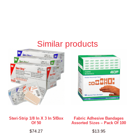
Similar products
Steri-Strip 1/8 In X 3 In 5/box
Fabric Adhesive Bandages
Of 50
Assorted Sizes – Pack Of 100
$
74.27
$
13.95