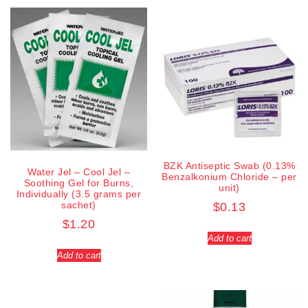
BZK Antiseptic Swab (0.13%
Water Jel – Cool Jel –
Benzalkonium Chloride – per
Soothing Gel for Burns,
unit)
Individually (3.5 grams per
sachet)
$
0.13
$
1.20
Add to cart
Add to cart