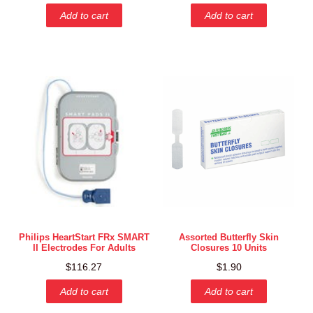
Add to cart
Add to cart
Philips HeartStart FRx SMART
Assorted Butterfly Skin
II Electrodes For Adults
Closures 10 Units
$
116.27
$
1.90
Add to cart
Add to cart