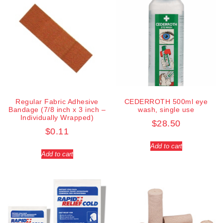
Regular Fabric Adhesive
CEDERROTH 500ml eye
Bandage (7/8 inch x 3 inch –
wash, single use
Individually Wrapped)
$
28.50
$
0.11
Add to cart
Add to cart