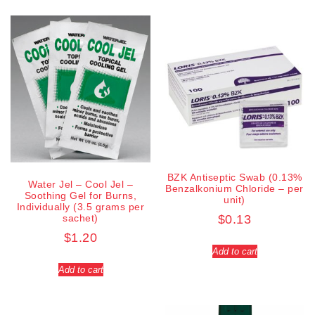
BZK Antiseptic Swab (0.13%
Water Jel – Cool Jel –
Benzalkonium Chloride – per
Soothing Gel for Burns,
unit)
Individually (3.5 grams per
sachet)
$
0.13
$
1.20
Add to cart
Add to cart