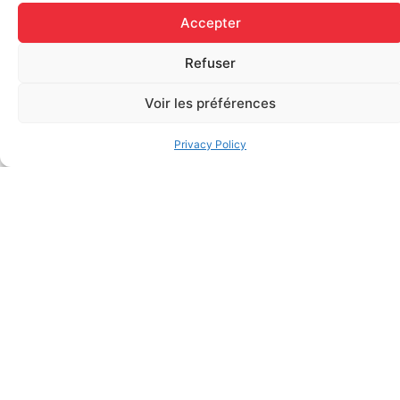
Accepter
Refuser
Elastic bandage (3 inches
Voir les préférences
Rapid Relief – Instant Cold
wide)
Pack (10.2 x 15.2 cm) small
$
1.20
ice
Privacy Policy
$
1.48
Add to cart
Add to cart
FAQ