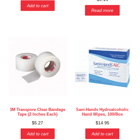
Add to cart
Read more
3M Transpore Clear Bandage
Sani-Hands Hydroalcoholic
Tape (2 Inches Each)
Hand Wipes, 100/Box
$
5.27
$
14.95
Add to cart
Add to cart