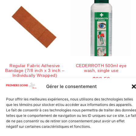
Regular Fabric Adhesive
CEDERROTH 500ml eye
Bandage (7/8 inch x 3 inch –
wash, single use
Individually Wrapped)
$
28.50
$
0.11
Gérer le consentement
Add to cart
Add to cart
Pour offrir les meilleures expériences, nous utilisons des technologies telles
que les témoins pour stocker et/ou accéder aux informations des appareils.
Le fait de consentir à ces technologies nous permettra de traiter des donnée
telles que le comportement de navigation ou les ID uniques sur ce site. Le fai
de ne pas consentir ou de retirer son consentement peut avoir un effet
négatif sur certaines caractéristiques et fonctions.